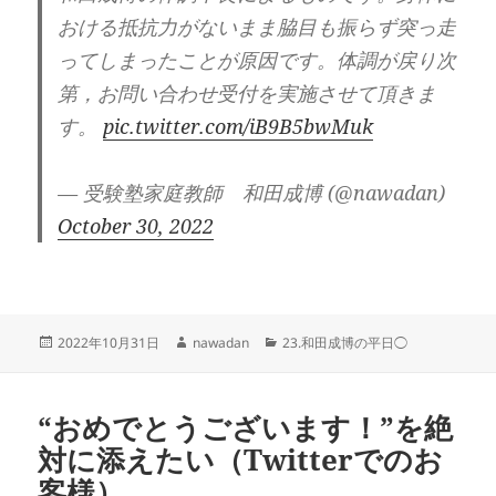
おける抵抗力がないまま脇目も振らず突っ走
ってしまったことが原因です。体調が戻り次
第，お問い合わせ受付を実施させて頂きま
す。
pic.twitter.com/iB9B5bwMuk
— 受験塾家庭教師 和田成博 (@nawadan)
October 30, 2022
投
作
カ
2022年10月31日
nawadan
23.和田成博の平日◯
稿
成
テ
日:
者
ゴ
リ
“おめでとうございます！”を絶
ー
対に添えたい（Twitterでのお
客様）