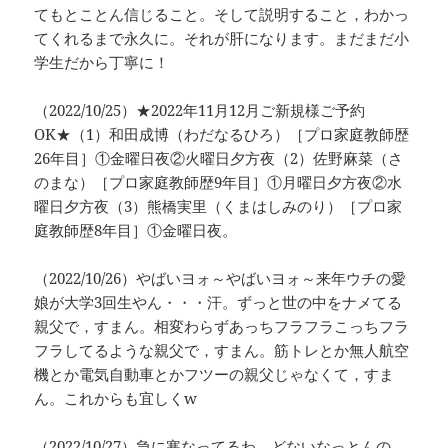
てもとことん信じること。そして説明すること，わかっ
てくれるまで永久に。それが肝になります。まだまだ小
学生だから丁寧に！
（2022/10/25）★2022年11月12月ご新規様ご予約
OK★（1）和田成博（わだなるひろ）［プロ家庭教師歴
26年目］①金曜日夜②火曜日夕方夜（2）佐野麻菜（さ
のまな）［プロ家庭教師歴9年目］①月曜日夕方夜②水
曜日夕方夜（3）熊橋実里（くまはしみのり）［プロ家
庭教師歴8年目］①金曜日夜。
（2022/10/26）やばいヨォ～やばいヨォ～来年ウチの愛
娘が大学3回生やん・・・汗。ずっと世の中をナメてる
親父で，すまん。相変わらずあっちフラフラこっちフラ
フラしてるような親父で，すまん。筋トレとか無人航空
機とか電気自動車とかフツーの親父じゃなくて，すま
ん。これからも宜しくw
（2022/10/27）急に寒なってるわ。どないなっとんの