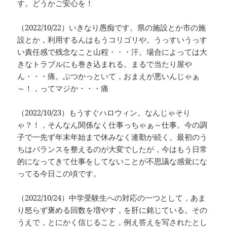
す。どうかご安心を！
（2022/10/22）いきなり愚痴です。県の施設とか市の施
設とか，利用するんはもうコリゴリや。うっすいうっす
い責任感で残念なこと山程・・・汗。場合によっては大
きなトラブルにも巻き込まれる。まるで当たり屋や
ん・・・痛。ぶつかっといて，おまえが悪いんじゃぁ
～！，ってマジか・・・痛
（2022/10/23）もうすぐハロウィン。なんじゃそり
ゃ？！，そんなん関係なく仕事っちゃぁ～仕事。今の調
子で一先ず年末年始まで休みなく連勤が続く。最初のう
ちはバランスを整えるのが大変でしたが，今はもう日常
的になってきて仕事をしてないことが不思議な感覚にな
ってる今日この頃です。
（2022/10/24）中学受験生への対応の一つとして，あま
り怒らず褒める回数を増やす，を肝に銘じている。その
うえで，とにかく信じること，例え答えを写されたとし