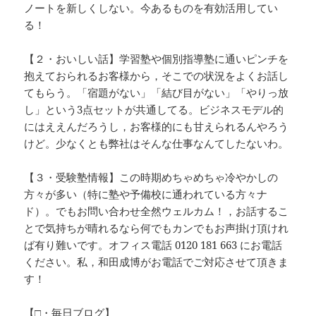
ノートを新しくしない。今あるものを有効活用してい
る！
【２・おいしい話】学習塾や個別指導塾に通いピンチを
抱えておられるお客様から，そこでの状況をよくお話し
てもらう。「宿題がない」「結び目がない」「やりっ放
し」という3点セットが共通してる。ビジネスモデル的
にはええんだろうし，お客様的にも甘えられるんやろう
けど。少なくとも弊社はそんな仕事なんてしたないわ。
【３・受験塾情報】この時期めちゃめちゃ冷やかしの
方々が多い（特に塾や予備校に通われている方々ナ
ド）。でもお問い合わせ全然ウェルカム！，お話するこ
とで気持ちが晴れるなら何でもカンでもお声掛け頂けれ
ば有り難いです。オフィス電話 0120 181 663 にお電話
ください。私，和田成博がお電話でご対応させて頂きま
す！
【□・毎日ブログ】