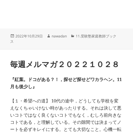
投
作
カ
2022年10月29日
nawadan
11.受験塾家庭教師ブック
稿
成
テ
ス
日:
者
ゴ
リ
ー
毎週メルマガ２０２２１０２８
『紅葉。ドコがある？！，探せど探せどワカラヘン。11
月も後少し』
【１・希望への道】 10代の途中，どうしても学校を変
えなくちゃいけない時があったりする。それは決して悪
いコトではなく良くないコトでもなく，むしろ前向きな
コトである，と理解している。その隙間では決まってノ
ートを必ずキレイにする。とても大切なこと。心機一転