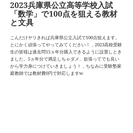
2023兵庫県公立高等学校入試
ー
「数学」で100点を狙える教材
と文具
こんだけヤリきれば兵庫県公立入試で100点狙えます。
とにかく頑張ってやってみてください！，2023高校受験
生の皆様は過去問15ヵ年分購入できるように設置しとき
ました。5ヵ年分で満足しちゃダメ。欲張ってでも良い
から学力身につけていきましょう！，ちなみに受験塾家
庭教師では教材費0円で対応しますw