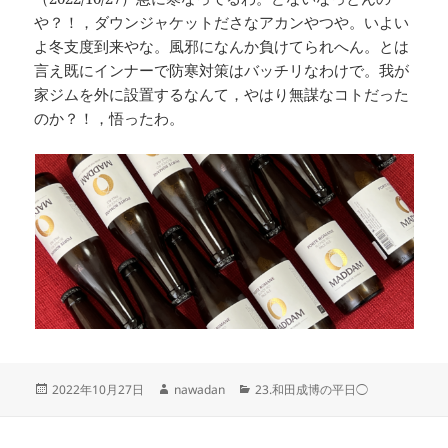
や？！，ダウンジャケットださなアカンやつや。いよい
よ冬支度到来やな。風邪になんか負けてられへん。とは
言え既にインナーで防寒対策はバッチリなわけで。我が
家ジムを外に設置するなんて，やはり無謀なコトだった
のか？！，悟ったわ。
投
作
カ
2022年10月27日
nawadan
23.和田成博の平日◯
稿
成
テ
日:
者
ゴ
リ