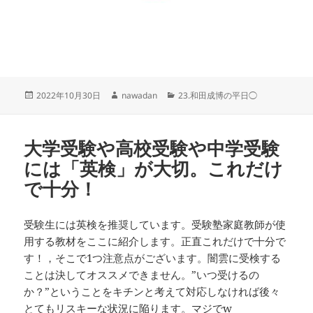
投
作
カ
2022年10月30日
nawadan
23.和田成博の平日◯
稿
成
テ
日:
者
ゴ
リ
大学受験や高校受験や中学受験
ー
には「英検」が大切。これだけ
で十分！
受験生には英検を推奨しています。受験塾家庭教師が使
用する教材をここに紹介します。正直これだけで十分で
す！，そこで1つ注意点がございます。闇雲に受検する
ことは決してオススメできません。”いつ受けるの
か？”ということをキチンと考えて対応しなければ後々
とてもリスキーな状況に陥ります。マジでw