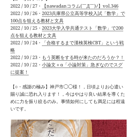
2022 / 10 / 27・
【nawadanコラム(￣Д￣)ﾉ】vol.346
2022 / 10 / 26・
2023兵庫県公立高等学校入試「数学」で
100点を狙える教材と文具
2022 / 10 / 25・
2023大学入学共通テスト「数学」で200
点を狙える教材と文具
2022 / 10 / 24・
「合格するまで漢検英検CBT」という戦
略
2022 / 10 / 23・
もう英断をする時が来たのだろうか？！
2022 / 10 / 22・
小論文＋α「小論対策」急ぎなのでスグ
に提案！
【○・感謝の極み】神戸市◯◯様！，日頃よりお心遣い
賜り誠に恐れ入ります！，今はやはり良い結果を導くた
めに力を振り絞るのみ。事情如何にしても満足には程遠
いです。