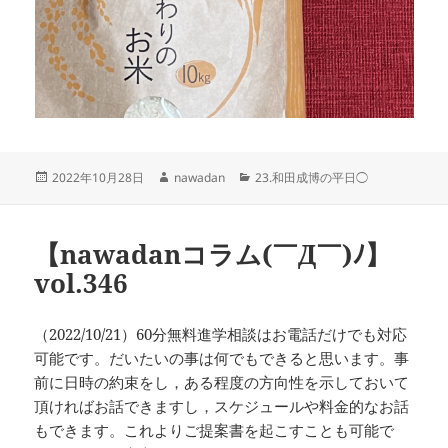
投
作
カ
2022年10月28日
nawadan
23.和田成博の平日◯
稿
成
テ
日:
者
ゴ
リ
【nawadanコラム(￣Д￣)ﾉ】
ー
vol.346
（2022/10/21）60分無料進学相談はお電話だけでも対応
可能です。だいたいの事は何でもできると思います。事
前に日時の約束をし，ある程度の方向性を示しておいて
頂ければお話できますし，スケジュールや料金的なお話
もできます。これよりご提案書を起こすことも可能で