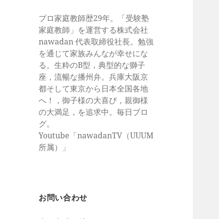
プロ家庭教師歴29年。「受験塾
家庭教師」を運営する株式会社
nawadan 代表取締役社長。勉強
を通じて家族みんなが幸せにな
る。生粋のB型，典型的な獅子
座，流暢な播州弁。兵庫大阪京
都そして東京から日本全国各地
へ！，御子様の大喜び，親御様
の大満足，を追求中。毎日ブロ
グ。
Youtube「nawadanTV（UUUM
所属）」
お問い合わせ