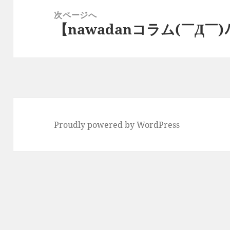
ー
稿:
次ページへ
シ
【nawadanコラム(￣Д￣)ﾉ】
次
ョ
の
ン
投
稿:
Proudly powered by WordPress