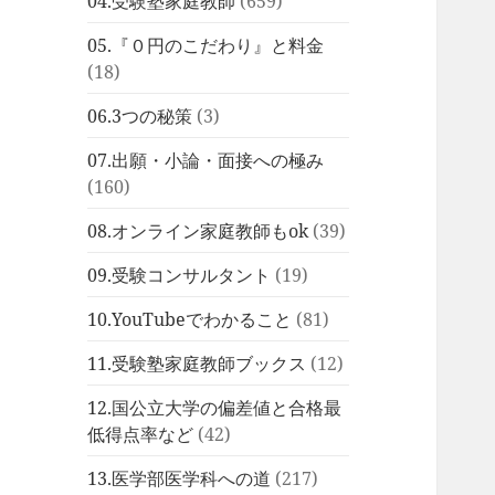
04.受験塾家庭教師
(659)
05.『０円のこだわり』と料金
(18)
06.3つの秘策
(3)
07.出願・小論・面接への極み
(160)
08.オンライン家庭教師もok
(39)
09.受験コンサルタント
(19)
10.YouTubeでわかること
(81)
11.受験塾家庭教師ブックス
(12)
12.国公立大学の偏差値と合格最
低得点率など
(42)
13.医学部医学科への道
(217)