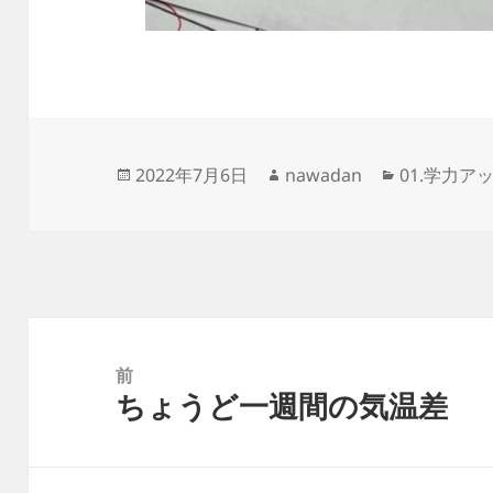
投
作
カ
2022年7月6日
nawadan
01.学力ア
稿
成
テ
日:
者
ゴ
リ
ー
投
稿
前
ちょうど一週間の気温差
ナ
前
ビ
の
ゲ
投