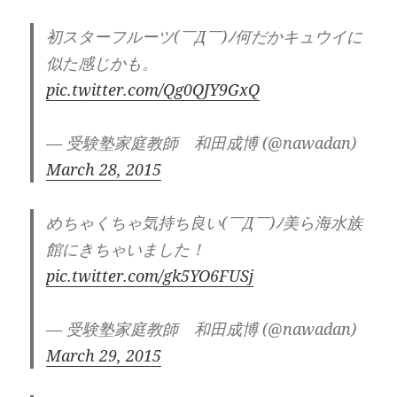
初スターフルーツ(￣Д￣)ﾉ何だかキュウイに
似た感じかも。
pic.twitter.com/Qg0QJY9GxQ
— 受験塾家庭教師 和田成博 (@nawadan)
March 28, 2015
めちゃくちゃ気持ち良い(￣Д￣)ﾉ美ら海水族
館にきちゃいました！
pic.twitter.com/gk5YO6FUSj
— 受験塾家庭教師 和田成博 (@nawadan)
March 29, 2015