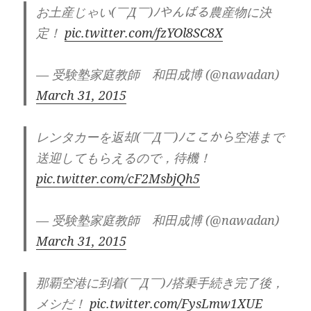
お土産じゃい(￣Д￣)ﾉやんばる農産物に決
定！
pic.twitter.com/fzYOl8SC8X
— 受験塾家庭教師 和田成博 (@nawadan)
March 31, 2015
レンタカーを返却(￣Д￣)ﾉここから空港まで
送迎してもらえるので，待機！
pic.twitter.com/cF2MsbjQh5
— 受験塾家庭教師 和田成博 (@nawadan)
March 31, 2015
那覇空港に到着(￣Д￣)ﾉ搭乗手続き完了後，
メシだ！
pic.twitter.com/FysLmw1XUE