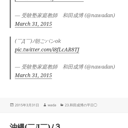
— 受験塾家庭教師 和田成博 (@nawadan)
March 31, 2015
(￣Д￣)ﾉ朝ごパンok
pic.twitter.com/i8fLcAR8TJ
— 受験塾家庭教師 和田成博 (@nawadan)
March 31, 2015
投
作
カ
2015年3月31日
wada
23.和田成博の平日◯
稿
成
テ
日:
者
ゴ
リ
沖縄(￣Д￣)ﾉ３
ー