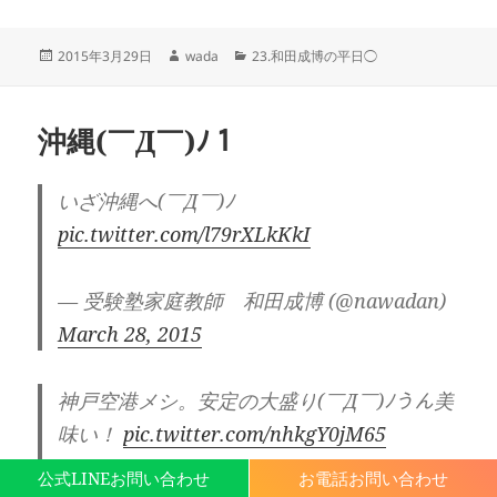
投
作
カ
2015年3月29日
wada
23.和田成博の平日◯
稿
成
テ
日:
者
ゴ
リ
沖縄(￣Д￣)ﾉ１
ー
いざ沖縄へ(￣Д￣)ﾉ
pic.twitter.com/l79rXLkKkI
— 受験塾家庭教師 和田成博 (@nawadan)
March 28, 2015
神戸空港メシ。安定の大盛り(￣Д￣)ﾉうん美
味い！
pic.twitter.com/nhkgY0jM65
公式LINEお問い合わせ
お電話お問い合わせ