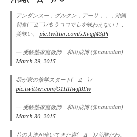
アンダンスー，グルクン，アーサ，，，沖縄
朝食(￣Д￣)ﾉもうココでしか味わえない！，
美味い。
pic.twitter.com/xXvqg4SjPi
— 受験塾家庭教師 和田成博 (@nawadan)
March 29, 2015
我が家の修学スタート(￣Д￣)ﾉ
pic.twitter.com/G1HIIwgBEw
— 受験塾家庭教師 和田成博 (@nawadan)
March 30, 2015
昔の人達が歩いてきた道(￣Д￣)ﾉ苛酷だわ。