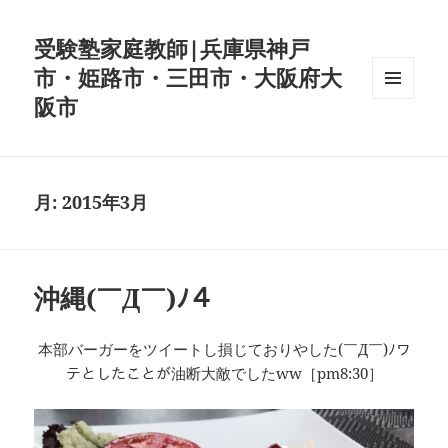
受験塾家庭教師|兵庫県神戸
市・姫路市・三田市・大阪府大
阪市
メニュ
ーとウ
ィジェ
ット
月:
2015年3月
沖縄(￣Д￣)ﾉ４
本部バーガーをツイートし損じておりやした(￣Д￣)ﾉワ
テとしたことが油断大敵でしたww［pm8:30］