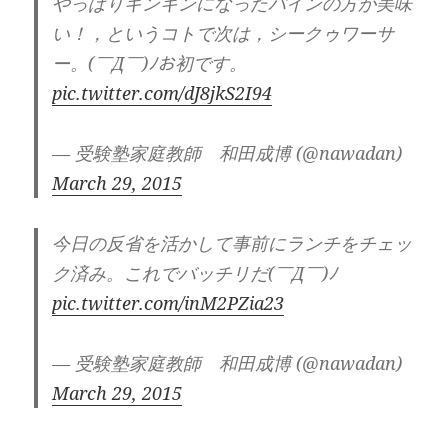
やっぱりキンキンになったパインの方が美味
い！，というコトで次は，シークゥワーサ
ー。(￣Д￣)ﾉお初です。
pic.twitter.com/dJ8jkS2I94
— 受験塾家庭教師 和田成博 (@nawadan)
March 29, 2015
今日の反省を活かして事前にランチをチェッ
ク済み。これでバッチリだ(￣Д￣)ﾉ
pic.twitter.com/inM2PZia23
— 受験塾家庭教師 和田成博 (@nawadan)
March 29, 2015