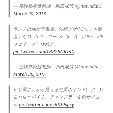
— 受験塾家庭教師 和田成博 (@nawadan)
March 30, 2015
ランチは地元有名店。沖縄ピザ中2つ，本部
産アセロラ3つ，コーラ2つ(￣Д￣)ﾉちゃっち
ゃとオーダー決めとこ。
pic.twitter.com/1BR2hGKInX
— 受験塾家庭教師 和田成博 (@nawadan)
March 30, 2015
ピザ屋さんから見える絶景ポイント(￣Д￣)ﾉ
これはヤバイ！，チャンプラー文化サイコー
☆
pic.twitter.com/v6KI9sJisy