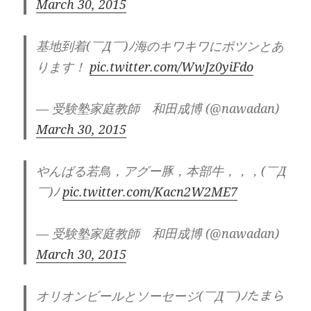
March 30, 2015
基地到着(￣Д￣)ﾉ海のキワキワにポツンとあ
ります！
pic.twitter.com/WwJz0yiFdo
— 受験塾家庭教師 和田成博 (@nawadan)
March 30, 2015
やんばる若鳥，アグー豚，本部牛，，，(￣Д
￣)ﾉ
pic.twitter.com/Kacn2W2ME7
— 受験塾家庭教師 和田成博 (@nawadan)
March 30, 2015
オリオンビールとソーセージ(￣Д￣)ﾉたまら