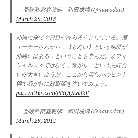
— 受験塾家庭教師 和田成博 (@nawadan)
March 29, 2015
沖縄に来て２日目が終わろうとしている。宿
オーナーさんから，【もあい】という制度が
沖縄にはある，ということを学んだ。オフィ
シャル云々ではなく，繋がり，という意味合
いが大きいようだ。ここから何らかのヒント
得て我が社に好影響を注いでみよう。
pic.twitter.com/f53QQL83kE
— 受験塾家庭教師 和田成博 (@nawadan)
March 29, 2015