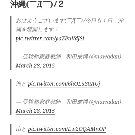
沖縄(￣Д￣)ﾉ２
ー
おはようございます(￣Д￣)ﾉ今日も１日，沖
縄を堪能します！
pic.twitter.com/yaZPuVdJSi
— 受験塾家庭教師 和田成博 (@nawadan)
March 28, 2015
海と
pic.twitter.com/6hOLuS0AUj
— 受験塾家庭教師 和田成博 (@nawadan)
March 28, 2015
山と
pic.twitter.com/Ew2OQAMnOP