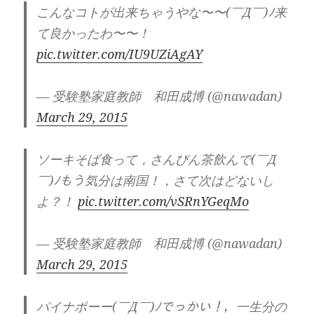
こんなコトが出来ちゃうやな〜〜(￣Д￣)ﾉ来
て良かったわ〜〜！
pic.twitter.com/IU9UZiAgAY
— 受験塾家庭教師 和田成博 (@nawadan)
March 29, 2015
ソーキそば食って，さんぴん茶飲んで(￣Д
￣)ﾉもう気分は南国！，さて次はどないし
よ？！
pic.twitter.com/vSRnYGeqMo
— 受験塾家庭教師 和田成博 (@nawadan)
March 29, 2015
パイナポーー(￣Д￣)ﾉでっかい！，一生分の