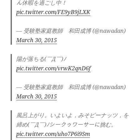
ん休暇を過ごし中！
pic.twitter.com/FE9yB9jLXK
— 受験塾家庭教師 和田成博 (@nawadan)
March 30, 2015
陽が落ちる(￣Д￣)ﾉ
pic.twitter.com/vrwK2qnD6f
— 受験塾家庭教師 和田成博 (@nawadan)
March 30, 2015
風呂上がり。いよいよ，みそピーナッツ，を
締め(￣Д￣)ﾉシークゥワーサーに挑む。
pic.twitter.com/uho7P6i9Sm