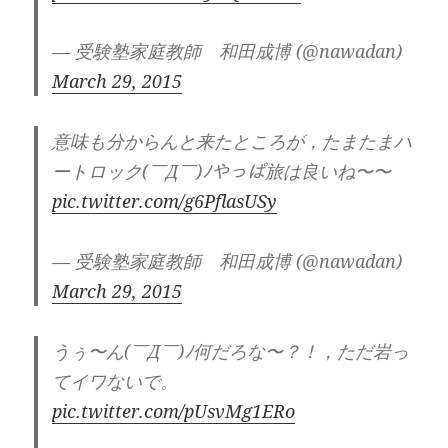
— 受験塾家庭教師 和田成博 (@nawadan)
March 29, 2015
意味も分からんと来たところが，たまたまハ
ートロック(￣Д￣)ﾉやっぱ旅は良いね〜〜
pic.twitter.com/g6PflasUSy
— 受験塾家庭教師 和田成博 (@nawadan)
March 29, 2015
うぅ〜ん(￣Д￣)ﾉ何だろな〜？！，ただ岩っ
てイワないで。
pic.twitter.com/pUsvMg1ERo