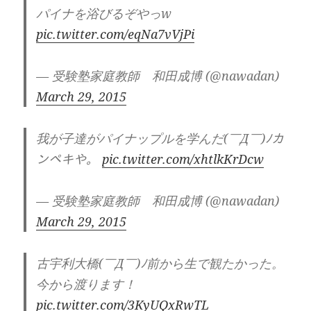
パイナを浴びるぞやっw
pic.twitter.com/eqNa7vVjPi
— 受験塾家庭教師 和田成博 (@nawadan)
March 29, 2015
我が子達がパイナップルを学んだ(￣Д￣)ﾉカ
ンペキや。
pic.twitter.com/xhtlkKrDcw
— 受験塾家庭教師 和田成博 (@nawadan)
March 29, 2015
古宇利大橋(￣Д￣)ﾉ前から生で観たかった。
今から渡ります！
pic.twitter.com/3KyUQxRwTL