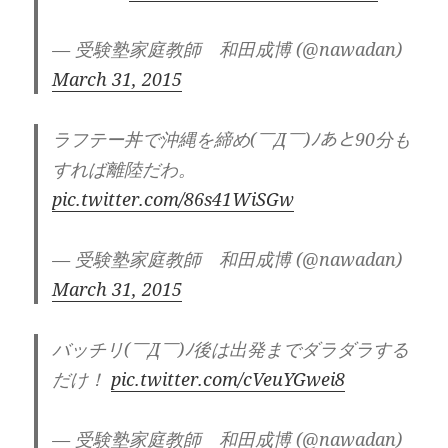
— 受験塾家庭教師 和田成博 (@nawadan)
March 31, 2015
ラフテー丼で沖縄を締め(￣Д￣)ﾉあと90分も
すれば離陸だわ。
pic.twitter.com/86s41WiSGw
— 受験塾家庭教師 和田成博 (@nawadan)
March 31, 2015
バッチリ(￣Д￣)ﾉ後は出発までダラダラする
だけ！
pic.twitter.com/cVeuYGwei8
— 受験塾家庭教師 和田成博 (@nawadan)