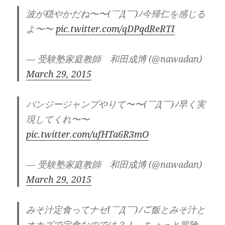
波が穏やかだね〜〜(￣Д￣)ﾉ今帰仁を感じる
よ〜〜
pic.twitter.com/qDPqdReRTI
— 受験塾家庭教師 和田成博 (@nawadan)
March 29, 2015
バンジージャンプやりて〜〜(￣Д￣)ﾉ早く実
現してくれ〜〜
pic.twitter.com/ufHTa6R3mO
— 受験塾家庭教師 和田成博 (@nawadan)
March 29, 2015
みそ汁定食ってナゼ(￣Д￣)ﾉご飯とみそ汁と
オカズで定食なのでは？！，ちょっと冒険。