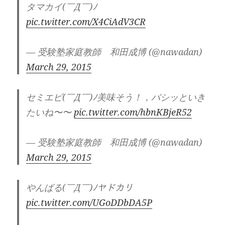
タマカイ(￣Д￣)ﾉ
pic.twitter.com/X4CiAdV3CR
— 受験塾家庭教師 和田成博 (@nawadan)
March 29, 2015
セミエビ(￣Д￣)ﾉ美味そう！，バシッといき
たいね〜〜
pic.twitter.com/hbnKBjeR52
— 受験塾家庭教師 和田成博 (@nawadan)
March 29, 2015
やんばる(￣Д￣)ﾉヤドカリ
pic.twitter.com/UGoDDbDA5P