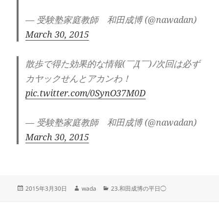
— 受験塾家庭教師 和田成博 (@nawadan)
March 30, 2015
散歩で得た効果的な情報(￣Д￣)ﾉ次回は必ず
カヤックせんとアカンわ！
pic.twitter.com/0SynO37M0D
— 受験塾家庭教師 和田成博 (@nawadan)
March 30, 2015
投
作
カ
2015年3月30日
wada
23.和田成博の平日◯
稿
成
テ
日:
者
ゴ
リ