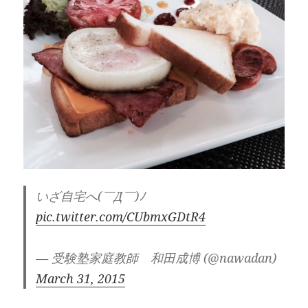
いざ自宅へ(￣Д￣)ﾉ
pic.twitter.com/CUbmxGDtR4
— 受験塾家庭教師 和田成博 (@nawadan)
March 31, 2015