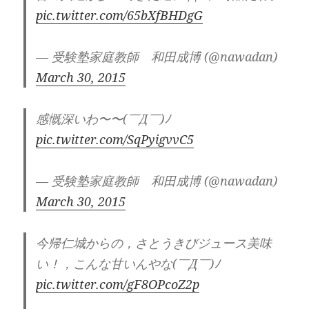
pic.twitter.com/65bXfBHDgG
— 受験塾家庭教師 和田成博 (@nawadan)
March 30, 2015
感慨深いわ〜〜(￣Д￣)ﾉ
pic.twitter.com/SqPyigvvC5
— 受験塾家庭教師 和田成博 (@nawadan)
March 30, 2015
今帰仁城からの，さとうきびジュース美味
い！，こんな甘いんやな(￣Д￣)ﾉ
pic.twitter.com/gF8OPcoZ2p