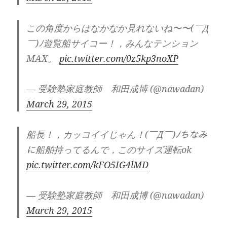
この角度からはなかなか見れないね〜〜(￣Д
￣)ﾉ遊覧船サイコー！，みんなテンション
MAX。
pic.twitter.com/0z5kp3noXP
— 受験塾家庭教師 和田成博 (@nawadan)
March 29, 2015
船長！，カッコイイじゃん！(￣Д￣)ﾉちなみ
に船舶持ってるんで，このサイズ運転ok
pic.twitter.com/kFO5IG4lMD
— 受験塾家庭教師 和田成博 (@nawadan)
March 29, 2015