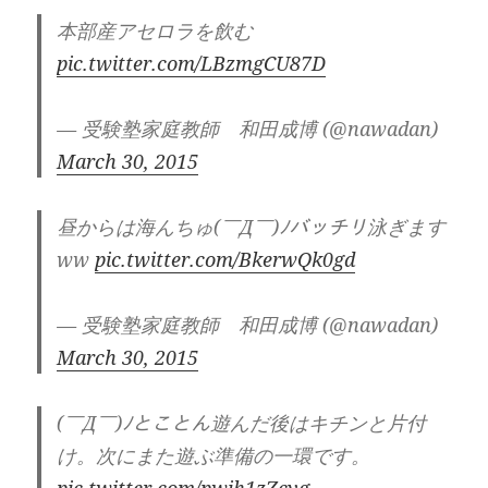
本部産アセロラを飲む
pic.twitter.com/LBzmgCU87D
— 受験塾家庭教師 和田成博 (@nawadan)
March 30, 2015
昼からは海んちゅ(￣Д￣)ﾉバッチリ泳ぎます
ww
pic.twitter.com/BkerwQk0gd
— 受験塾家庭教師 和田成博 (@nawadan)
March 30, 2015
(￣Д￣)ﾉとことん遊んだ後はキチンと片付
け。次にまた遊ぶ準備の一環です。
pic.twitter.com/pwih1zZcyg