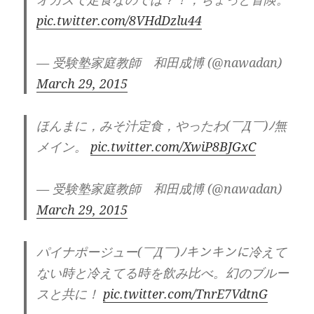
pic.twitter.com/8VHdDzlu44
— 受験塾家庭教師 和田成博 (@nawadan)
March 29, 2015
ほんまに，みそ汁定食，やったわ(￣Д￣)ﾉ無
メイン。
pic.twitter.com/XwiP8BJGxC
— 受験塾家庭教師 和田成博 (@nawadan)
March 29, 2015
パイナポージュー(￣Д￣)ﾉキンキンに冷えて
ない時と冷えてる時を飲み比べ。幻のブルー
スと共に！
pic.twitter.com/TnrE7VdtnG