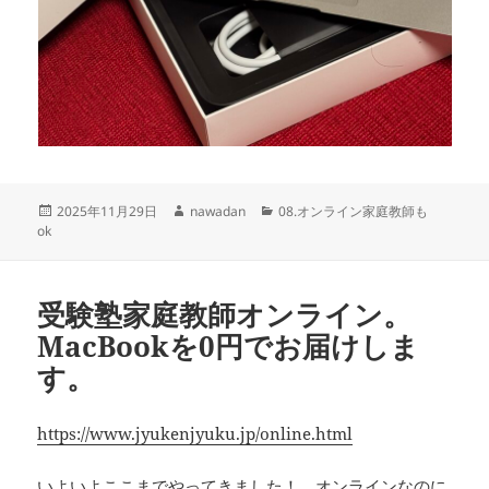
投
作
カ
2025年11月29日
nawadan
08.オンライン家庭教師も
稿
成
テ
ok
日:
者
ゴ
リ
ー
受験塾家庭教師オンライン。
MacBookを0円でお届けしま
す。
https://www.jyukenjyuku.jp/online.html
いよいよここまでやってきました！，オンラインなのに