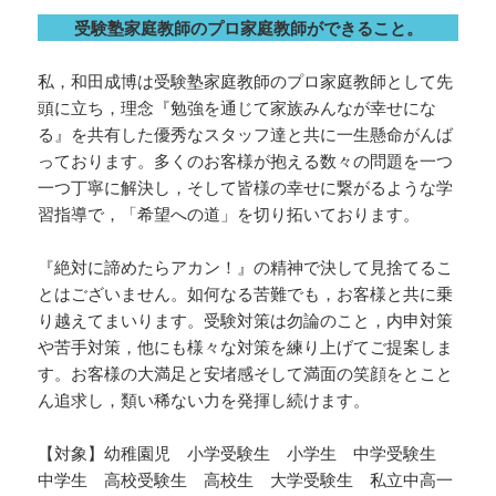
受験塾家庭教師のプロ家庭教師ができること。
私，和田成博は受験塾家庭教師のプロ家庭教師として先
頭に立ち，理念『勉強を通じて家族みんなが幸せにな
る』を共有した優秀なスタッフ達と共に一生懸命がんば
っております。多くのお客様が抱える数々の問題を一つ
一つ丁寧に解決し，そして皆様の幸せに繋がるような学
習指導で，「希望への道」を切り拓いております。
『絶対に諦めたらアカン！』の精神で決して見捨てるこ
とはございません。如何なる苦難でも，お客様と共に乗
り越えてまいります。受験対策は勿論のこと，内申対策
や苦手対策，他にも様々な対策を練り上げてご提案しま
す。お客様の大満足と安堵感そして満面の笑顔をとこと
ん追求し，類い稀ない力を発揮し続けます。
【対象】幼稚園児 小学受験生 小学生 中学受験生
中学生 高校受験生 高校生 大学受験生 私立中高一