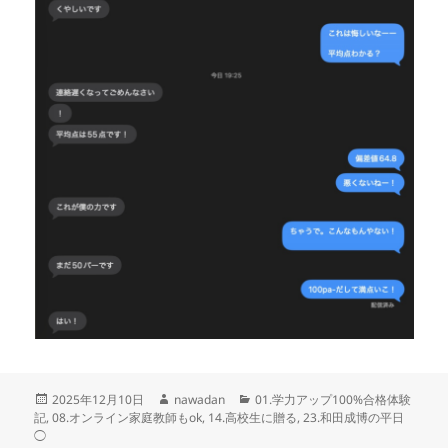
投
作
カ
2025年12月10日
nawadan
01.学力アップ100%合格体験
稿
成
テ
記
,
08.オンライン家庭教師もok
,
14.高校生に贈る
,
23.和田成博の平日
日:
者
ゴ
◯