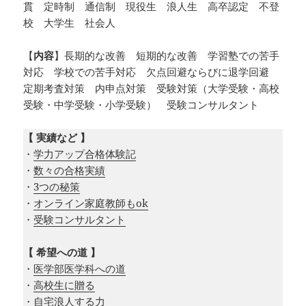
貫 定時制 通信制 現役生 浪人生 高卒認定 不登
校 大学生 社会人
【
内容
】長期的な改善 短期的な改善 学習塾での苦手
対応 学校での苦手対応 欠点回避ならびに退学回避
定期考査対策 内申点対策 受験対策（大学受験・高校
受験・中学受験・小学受験） 受験コンサルタント
【 実績など 】
・
学力アップ合格体験記
・
数々の合格実績
・
3つの秘策
・
オンライン家庭教師もok
・
受験コンサルタント
【 希望への道 】
・
医学部医学科への道
・
高校生に贈る
・
自宅浪人する力