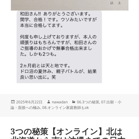
投
作
カ
2025年6月22日
nawadan
06.3つの秘策
,
07.出願・小
稿
成
テ
論・面接への極み
,
08.オンライン家庭教師もok
日:
者
ゴ
リ
ー
3つの秘策【オンライン】北は