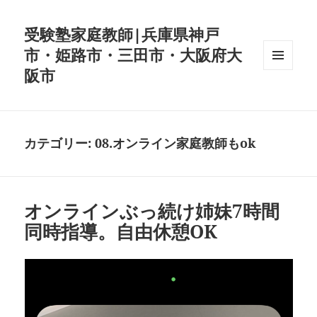
受験塾家庭教師|兵庫県神戸
市・姫路市・三田市・大阪府大
阪市
メニュ
ーとウ
ィジェ
ット
カテゴリー:
08.オンライン家庭教師もok
オンラインぶっ続け姉妹7時間
同時指導。自由休憩OK