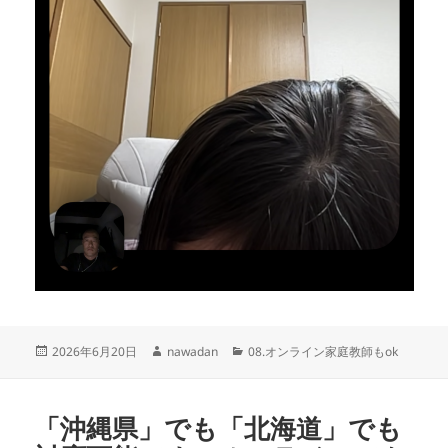
投
作
カ
2026年6月20日
nawadan
08.オンライン家庭教師もok
稿
成
テ
日:
者
ゴ
リ
「沖縄県」でも「北海道」でも
ー