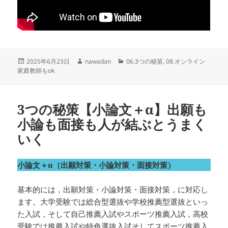
投
作
カ
2025年6月23日
nawadan
06.3つの秘策
,
08.オンライン
稿
成
テ
家庭教師もok
日:
者
ゴ
リ
ー
3つの秘策【小論文＋α】出願も
小論も面接も人が結ぶとうまく
いく
小論文＋α（出願対策・小論対策・面接対策）
基本的には，出願対策・小論対策・面接対策，に対応し
ます。大学受験では総合型選抜や学校推薦型選抜といっ
た入試，そして自己推薦入試やスポーツ推薦入試，高校
受験では推薦入試や特色選抜入試そしてスポーツ推薦入