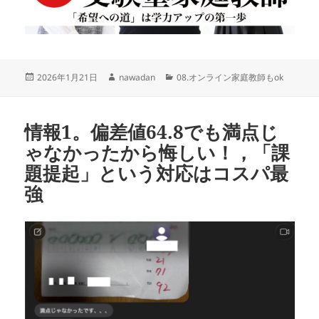
投
作
カ
2026年1月21日
nawadan
08.オンライン家庭教師もok
稿
成
テ
日:
者
ゴ
リ
情報1。偏差値64.8でも満点じ
ー
ゃなかったから悔しい！，「課
題提起」という対応はコスパ最
強