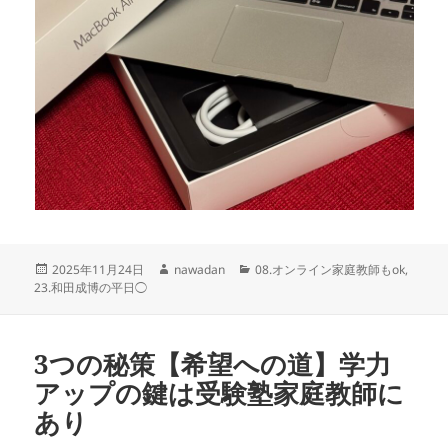
投
作
カ
2025年11月24日
nawadan
08.オンライン家庭教師もok
,
稿
成
テ
23.和田成博の平日◯
日:
者
ゴ
リ
ー
3つの秘策【希望への道】学力
アップの鍵は受験塾家庭教師に
あり