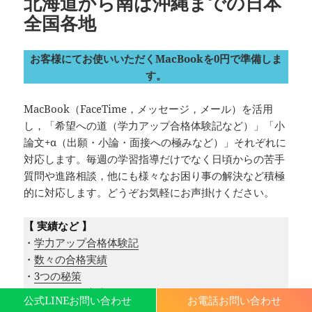
北海道から南は沖縄までの日本
全国各地
お客様にてお使いいただくMacBookを0円で準備しま
す。
MacBook（FaceTime，メッセージ，メール）を活用
し，「希望への道（学力アップ合格体験記など）」「小
論文+α（出願・小論・面接への極みなど）」それぞれに
対応します。毎週の学習指導だけでなく日頃からの苦手
質問や進路相談，他にも様々なお困り事の解決など積極
的に対応します。どうぞお気軽にお声掛けください。
【 実績など 】
・
学力アップ合格体験記
・
数々の合格実績
・
3つの秘策
・
オンライン家庭教師もok
公式LINEお問い合わせ
お電話お問い合わせ
・
受験コンサルタント