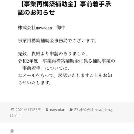
投
作
カ
2021年6月23日
nawadan
27.株式会社 nawadanと
稿
成
テ
は？！
日:
者
ゴ
リ
投
ー
前
稿