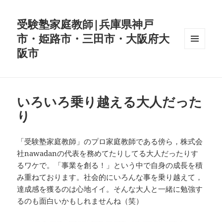
受験塾家庭教師|兵庫県神戸
市・姫路市・三田市・大阪府大
阪市
メニュ
ーとウ
ィジェ
ット
いろいろ乗り越える大人だった
り
「受験塾家庭教師」のプロ家庭教師である傍ら，株式会
社nawadanの代表を務めてたりしてる大人だったりす
るワケで。「事業を創る！」という中で自身の成長を積
み重ねております。社会的にいろんな事を乗り越えて，
達成感を獲るのは心地イイ。そんな大人と一緒に勉強す
るのも面白いかもしれませんね（笑）