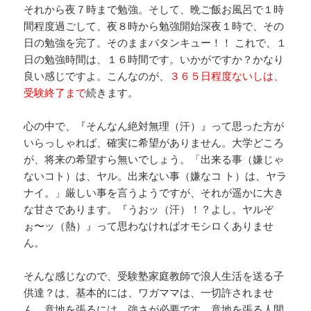
それから夜７時まで勉強。そして、晩ご飯お風呂で１時
間程度過ごして、夜８時から勉強開始深夜１時で、その
日の勉強を完了。そのままバタンキュー！！ これで、１
日の勉強時間は、１６時間です。いかがですか？かなり
良い感じですよ。こんなのが、
３６５日程度ないしは、
受験終了まで
続きます。
心の中で、『そんなん絶対無理（汗）』って思った方が
いらっしゃれば、確実に希望がありません。大学どころ
が、将来の希望すら無いでしょう。「出来る事（嫌じゃ
ないコト）は、ヤル。出来ない事（嫌なコ ト）は、ヤラ
ナイ。」厳しい事を言うようですが、それが遥かに大き
な甘さであります。『うおッ（汗）！？よし。ヤルぞ
ぉ〜ッ（熱）』って思わなければオモシロくありませ
ん。
そんな感じなので、受験塾家庭教師で浪人生活を送る子
供達？は、基本的には、ワガママは、一切許されませ
ん。意地を張るには、強さが必要です。意地を張る人間