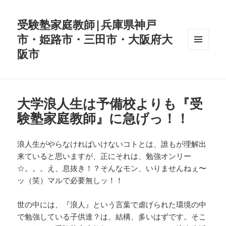
受験塾家庭教師|兵庫県神戸
市・姫路市・三田市・大阪府大
阪市
メニュ
ーとウ
ィジェ
ット
大学浪人生は予備校よりも『受
験塾家庭教師』に急げっ！！
浪人生がやらなければいけないコトとは、誰もが理解出
来ていると思いますが、正にそれは、勉強オンリー
☆。。。え、息抜き！？そんなモン、いりませんねぇ〜
ッ（笑）マルで必要無しッ！！
世の中には、『浪人』という言葉で虐げられた環境の中
で勉強している子供達？は、結構、多いはずです。そこ