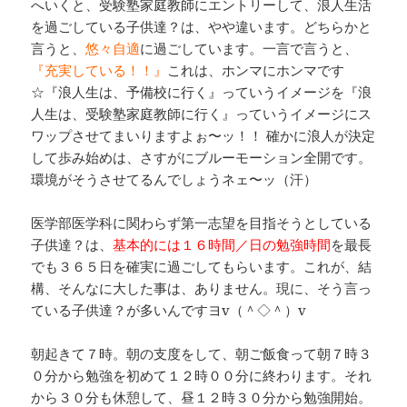
へいくと、受験塾家庭教師にエントリーして、浪人生活
を過ごしている子供達？は、やや違います。どちらかと
言うと、
悠々自適
に過ごしています。一言で言うと、
『充実している！！』
これは、ホンマにホンマです
☆『浪人生は、予備校に行く』っていうイメージを『浪
人生は、受験塾家庭教師に行く』っていうイメージにス
ワップさせてまいりますよぉ〜ッ！！ 確かに浪人が決定
して歩み始めは、さすがにブルーモーション全開です。
環境がそうさせてるんでしょうネェ〜ッ（汗）
医学部医学科に関わらず第一志望を目指そうとしている
子供達？は、
基本的には１６時間／日の勉強時間
を最長
でも３６５日を確実に過ごしてもらいます。これが、結
構、そんなに大した事は、ありません。現に、そう言っ
ている子供達？が多いんですヨv（＾◇＾）v
朝起きて７時。朝の支度をして、朝ご飯食って朝７時３
０分から勉強を初めて１２時００分に終わります。それ
から３０分も休憩して、昼１２時３０分から勉強開始。