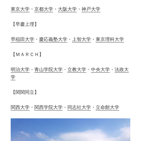
東京大学
・
京都大学
・
大阪大学
・
神戸大学
【早慶上理】
早稲田大学
・
慶応義塾大学
・
上智大学
・
東京理科大学
【ＭＡＲＣＨ】
明治大学
・
青山学院大学
・
立教大学
・
中央大学
・
法政大
学
【関関同立】
関西大学
・
関西学院大学
・
同志社大学
・
立命館大学