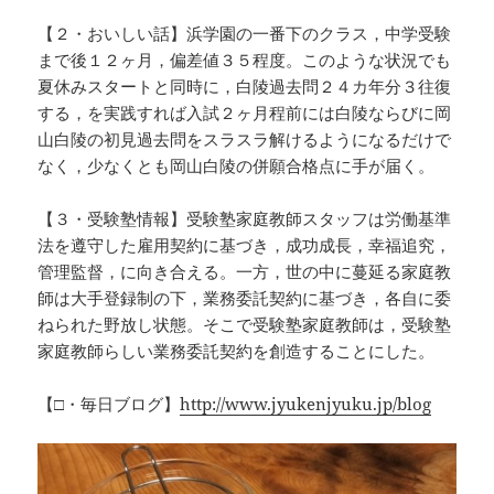
【２・おいしい話】浜学園の一番下のクラス，中学受験
まで後１２ヶ月，偏差値３５程度。このような状況でも
夏休みスタートと同時に，白陵過去問２４カ年分３往復
する，を実践すれば入試２ヶ月程前には白陵ならびに岡
山白陵の初見過去問をスラスラ解けるようになるだけで
なく，少なくとも岡山白陵の併願合格点に手が届く。
【３・受験塾情報】受験塾家庭教師スタッフは労働基準
法を遵守した雇用契約に基づき，成功成長，幸福追究，
管理監督，に向き合える。一方，世の中に蔓延る家庭教
師は大手登録制の下，業務委託契約に基づき，各自に委
ねられた野放し状態。そこで受験塾家庭教師は，受験塾
家庭教師らしい業務委託契約を創造することにした。
【□・毎日ブログ】
http://www.jyukenjyuku.jp/blog