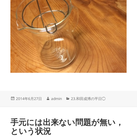
投
作
カ
2014年6月27日
admin
23.和田成博の平日◯
稿
成
テ
日:
者
ゴ
リ
手元には出来ない問題が無い，
ー
という状況