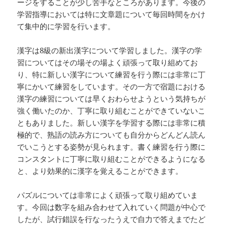
ージをすることが少し苦手なところがあります。今後の
学習指導においては特に文章題について毎回時間をかけ
て集中的に学習を行います。
漢字は8級の新出漢字について学習しました。漢字の学
習についてはその場その場よく頑張って取り組めてお
り、特に新しい漢字について練習を行う際には非常に丁
寧にかいて練習をしています。その一方で宿題における
漢字の練習については早くおわらせようという気持ちが
強く働いたのか、丁寧に取り組むことができていないこ
ともありました。新しい漢字を学習する際には非常に積
極的で、熟語の読み方についても自分からどんどん読ん
でいこうとする姿勢が見られます。書く練習を行う際に
コンスタントに丁寧に取り組むことができるようになる
と、より効果的に漢字を覚えることができます。
パズルについては非常によく頑張って取り組めていま
す。今回は数字を組み合わせて入れていく問題が中心で
したが、試行錯誤を行なったうえで自力で答えまでたど