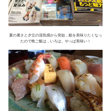
夏の暑さと夕立の湿気感から突如，鮨を美味りたくなっ
たので晩ご飯は，いろは。やっぱ美味い！