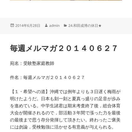
投
作
カ
2014年6月28日
admin
24.和田成博の休日★
稿
成
テ
日:
者
ゴ
リ
毎週メルマガ２０１４０６２７
ー
宛名：受験塾家庭教師
件名：毎週メルマガ２０１４０６２７
【１・希望への道】沖縄では例年よりも３日遅く梅雨が
明けたようだ。日本も刻一刻と夏真っ盛りの足音が歩み
を進めている。中学生諸君は期末考査終了後，総合体育
大会が開催されるので，部活動３年間で漲った力を最後
の最後まで思う存分発揮して頂きたい。終わったご褒美
には勿論，受検勉強に活かせる有意義が与えられる。