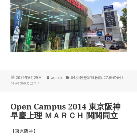
投
作
カ
2014年6月25日
admin
04.受験塾家庭教師
,
27.株式会社
稿
成
テ
nawadanとは？！
日:
者
ゴ
リ
ー
Open Campus 2014 東京阪神
早慶上理 ＭＡＲＣＨ 関関同立
【東京阪神】