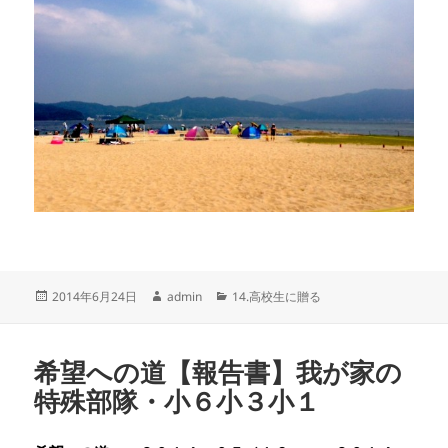
投
作
カ
2014年6月24日
admin
14.高校生に贈る
稿
成
テ
日:
者
ゴ
リ
希望への道【報告書】我が家の
ー
特殊部隊・小６小３小１