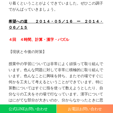
り着くということがよくできていました。ぜひこの調子
でがんばっていきましょう。
希望への道 ２０１４・０５／１６ ー ２０１４・
０６／１５
４回 ４時間、計算・漢字・パズル
【現状と今後の対策】
授業中の学習については非常によく頑張って取り組んで
います。色んな問題に対して非常に積極的に取り組んで
います。色んなことに興味を持ち、またその場ですぐに
何かを工夫して考えるということができています。特に
算数についてはすぐに指を使って数えようとしたり、自
分なりの工夫をその場で行なっています。漢字について
はにがてな部分が大きいのか、分からなかったときに思
い出すための工夫を行うといったことは算数に比べると
公式LINEお問い合わせ
お電話お問い合わせ
だいぶ弱く、字を前にして固まってしまうことがよくあ