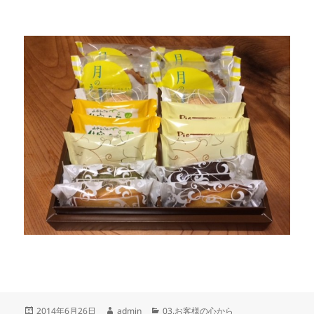
・
投
作
カ
2014年6月26日
admin
03.お客様の心から