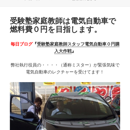
稿
成
テ
日:
者
ゴ
リ
受験塾家庭教師は電気自動車で
ー
燃料費０円を目指します。
毎日ブログ
『
受験塾家庭教師スタッフ電気自動車０円購
入大作戦
』
弊社執行役員の・・・・（通称ミスター）が緊張気味で
電気自動車のレクチャーを受けてます！