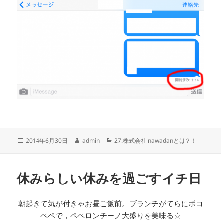
投
作
カ
2014年6月30日
admin
27.株式会社 nawadanとは？！
稿
成
テ
日:
者
ゴ
リ
休みらしい休みを過ごすイチ日
ー
朝起きて気が付きゃお昼ご飯前。ブランチがてらにポコ
ペペで，ペペロンチーノ大盛りを美味る☆