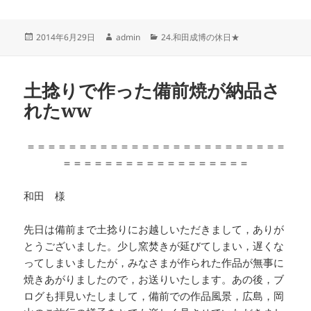
投
作
カ
2014年6月29日
admin
24.和田成博の休日★
稿
成
テ
日:
者
ゴ
リ
土捻りで作った備前焼が納品さ
ー
れたww
＝＝＝＝＝＝＝＝＝＝＝＝＝＝＝＝＝＝＝＝＝＝＝＝＝
＝＝＝＝＝＝＝＝＝＝＝＝＝＝＝＝＝＝
和田 様
先日は備前まで土捻りにお越しいただきまして，ありが
とうございました。少し窯焚きが延びてしまい，遅くな
ってしまいましたが，みなさまが作られた作品が無事に
焼きあがりましたので，お送りいたします。あの後，ブ
ログも拝見いたしまして，備前での作品風景，広島，岡