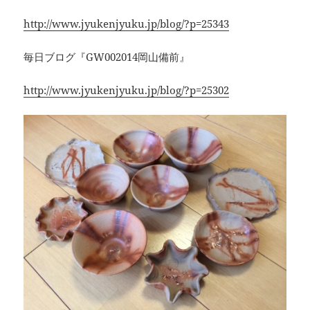
http://www.jyukenjyuku.jp/blog/?p=25343
毎日ブログ『GW002014岡山備前』
http://www.jyukenjyuku.jp/blog/?p=25302