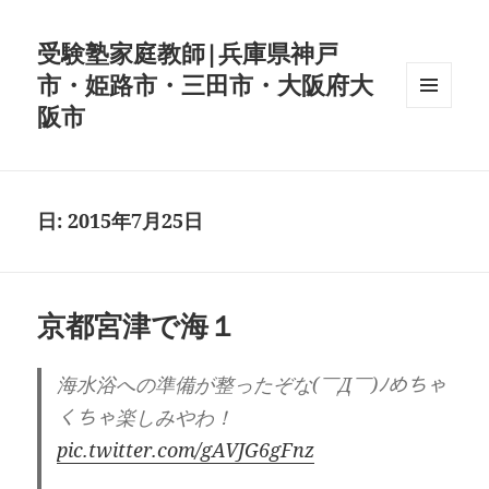
受験塾家庭教師|兵庫県神戸
市・姫路市・三田市・大阪府大
阪市
メニュ
ーとウ
ィジェ
ット
日:
2015年7月25日
京都宮津で海１
海水浴への準備が整ったぞな(￣Д￣)ﾉめちゃ
くちゃ楽しみやわ！
pic.twitter.com/gAVJG6gFnz