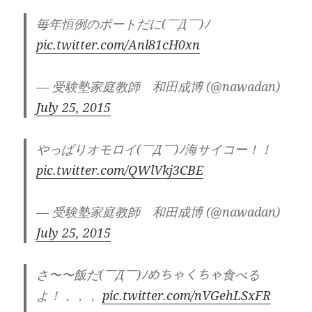
毎年恒例のボートだに(￣Д￣)ﾉ
pic.twitter.com/Anl81cH0xn
— 受験塾家庭教師 和田成博 (@nawadan)
July 25, 2015
やっぱりオモロイ(￣Д￣)ﾉ海サイコー！！
pic.twitter.com/QWlVkj3CBE
— 受験塾家庭教師 和田成博 (@nawadan)
July 25, 2015
さ〜〜飯だ(￣Д￣)ﾉめちゃくちゃ食べる
よ！，，，
pic.twitter.com/nVGehLSxFR