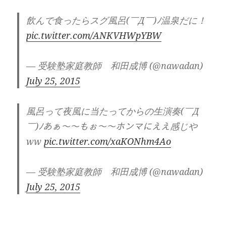
飲んで食ったらスグ風呂(￣Д￣)ﾉ温泉だに！
pic.twitter.com/ANKVHWpYBW
— 受験塾家庭教師 和田成博 (@nawadan)
July 25, 2015
風呂って夜風に当たってからの生演奏(￣Д
￣)ﾉあぁ〜〜もぉ〜〜ホンマにええ感じや
ww
pic.twitter.com/xaKONhm4Ao
— 受験塾家庭教師 和田成博 (@nawadan)
July 25, 2015