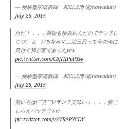
— 受験塾家庭教師 和田成博 (@nawadan)
July 25, 2015
旅だ！，，，荷物も積み込んだのでランチに
ＧＯ(￣Д￣)ﾉちなみに二泊三日って今の今に
気付く我が家であったww
pic.twitter.com/CbJHJPpPXw
— 受験塾家庭教師 和田成博 (@nawadan)
July 25, 2015
鮨いろは(￣Д￣)ﾉランチ美味い！，，，腹ご
しらえバッチリww
pic.twitter.com/v3VRSPYCDY