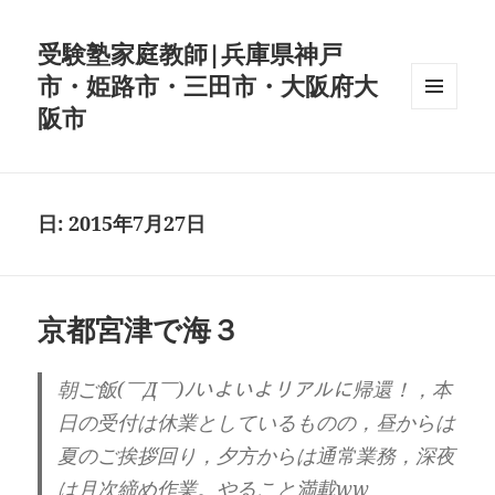
受験塾家庭教師|兵庫県神戸
市・姫路市・三田市・大阪府大
阪市
メニュ
ーとウ
ィジェ
ット
日:
2015年7月27日
京都宮津で海３
朝ご飯(￣Д￣)ﾉいよいよリアルに帰還！，本
日の受付は休業としているものの，昼からは
夏のご挨拶回り，夕方からは通常業務，深夜
は月次締め作業。やること満載ww