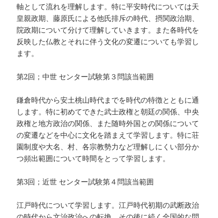
軸として流れを理解します。特に平安時代については天
皇親政期、藤原氏による他氏排斥の時代、摂関政治期、
院政期について分けて理解していきます。また各時代を
反映した仏教とそれに伴う文化の変遷についても学習し
ます。
第2回；中世 センター試験第３問該当範囲
鎌倉時代から安土桃山時代までを時代の特徴とともに通
します。特に初めてできた武士政権と朝廷の関係、中央
政権と地方政治の関係、また随時外国との関係について
の変遷などを中心に文化を踏まえて学習します。特に荘
園制度や大名、村、各宗教勢力など理解しにくい部分か
つ頻出範囲について時間をとって学習します。
第3回；近世 センター試験第４問該当範囲
江戸時代について学習します。江戸時代初期の武断政治
の時代から文治政治への転換、その後に続く全国的な問