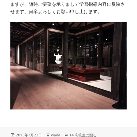
ますが、随時ご要望を承りまして学習指導内容に反映さ
せます。何卒よろしくお願い申し上げます。
投
作
カ
2015年7月23日
wada
14.高校生に贈る