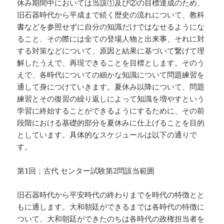
休み期間中においては当該①及び②の目標達成のため、
旧石器時代から平成まで続く歴史の流れについて、教科
書などを参照せずに自分の知識だけではなせるようにな
ること、その際には全ての登場人物と出来事、それに対
する対策などについて、原因と結果に基づいて繋げて理
解したうえで、再現できることを目標とします。そのう
えで、各時代についての細かな知識について問題練習を
通して身につけていきます。夏休み以降について、問題
練習とその復習の繰り返しによって知識を増やすという
学習に終始することができるようにするために、その前
段階における基礎的部分を夏休みに仕上げることを目的
としています。具体的なスケジュールは以下の通りで
す。
第1回；古代 センター試験第2問該当範囲
旧石器時代から平安時代の終わりまでを時代の特徴とと
もに通します。大和朝廷ができるまでは各時代の特徴に
ついて、大和朝廷ができたのちは各時代の政権担当者を