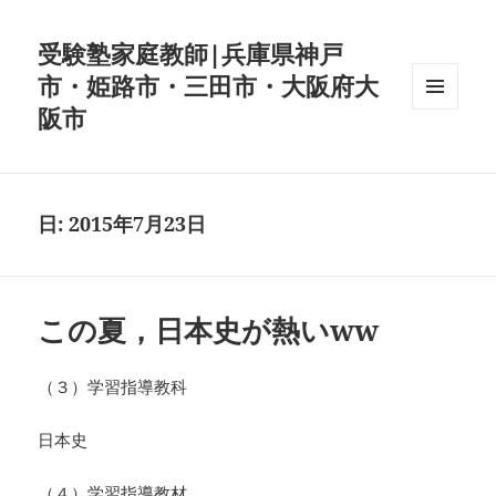
受験塾家庭教師|兵庫県神戸
市・姫路市・三田市・大阪府大
阪市
メニュ
ーとウ
ィジェ
ット
日:
2015年7月23日
この夏，日本史が熱いww
（３）学習指導教科
日本史
（４）学習指導教材