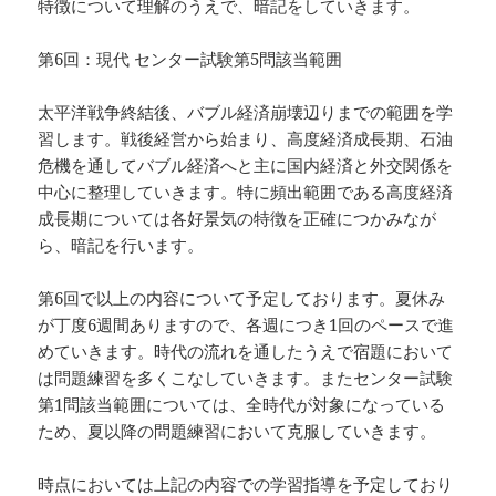
特徴について理解のうえで、暗記をしていきます。
第6回：現代 センター試験第5問該当範囲
太平洋戦争終結後、バブル経済崩壊辺りまでの範囲を学
習します。戦後経営から始まり、高度経済成長期、石油
危機を通してバブル経済へと主に国内経済と外交関係を
中心に整理していきます。特に頻出範囲である高度経済
成長期については各好景気の特徴を正確につかみなが
ら、暗記を行います。
第6回で以上の内容について予定しております。夏休み
が丁度6週間ありますので、各週につき1回のペースで進
めていきます。時代の流れを通したうえで宿題において
は問題練習を多くこなしていきます。またセンター試験
第1問該当範囲については、全時代が対象になっている
ため、夏以降の問題練習において克服していきます。
時点においては上記の内容での学習指導を予定しており