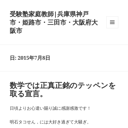
受験塾家庭教師|兵庫県神戸
市・姫路市・三田市・大阪府大
阪市
メニュ
ーとウ
ィジェ
ット
日:
2015年7月8日
数学では正真正銘のテッペンを
取る宣言。
日頃よりお心遣い賜り誠に感謝感激です！
明石タコせん，には大好き過ぎて大騒ぎ。