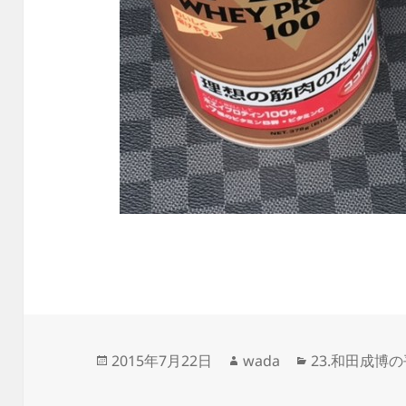
投
作
カ
2015年7月22日
wada
23.和田成博
稿
成
テ
日:
者
ゴ