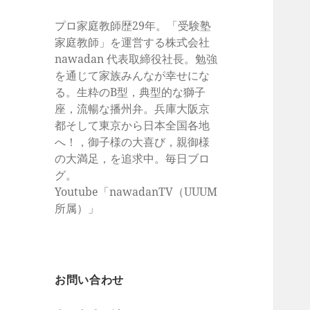
プロ家庭教師歴29年。「受験塾
家庭教師」を運営する株式会社
nawadan 代表取締役社長。勉強
を通じて家族みんなが幸せにな
る。生粋のB型，典型的な獅子
座，流暢な播州弁。兵庫大阪京
都そして東京から日本全国各地
へ！，御子様の大喜び，親御様
の大満足，を追求中。毎日ブロ
グ。
Youtube「nawadanTV（UUUM
所属）」
お問い合わせ