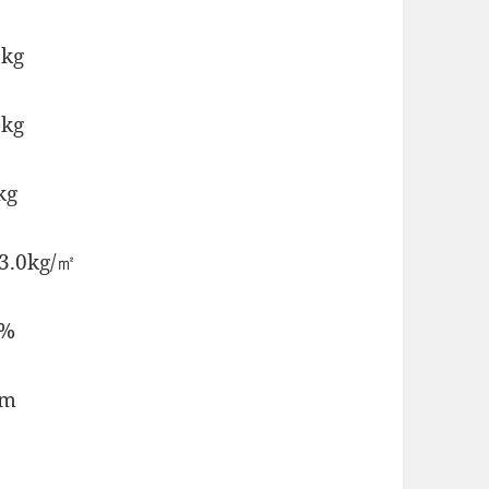
kg
kg
g
0kg/㎡
%
m