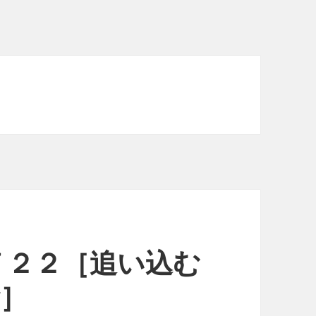
７２２［追い込む
w］