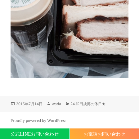
投
作
カ
2015年7月14日
wada
24.和田成博の休日★
稿
成
テ
日:
者
ゴ
リ
Proudly powered by WordPress
ー
公式LINEお問い合わせ
お電話お問い合わせ