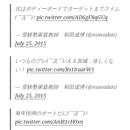
次はボディーボードでターゲットまでスイム
(￣Д￣)ﾉ
pic.twitter.com/AD6gF8qGUq
— 受験塾家庭教師 和田成博 (@nawadan)
July 25, 2015
いつものアレ(￣Д￣)ﾉええ加減，珍しくな
い！
pic.twitter.com/Bs1lraarW1
— 受験塾家庭教師 和田成博 (@nawadan)
July 25, 2015
毎年恒例のボートだに(￣Д￣)ﾉ
pic.twitter.com/Anl81cH0xn