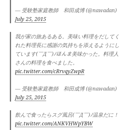
— 受験塾家庭教師 和田成博 (@nawadan)
July 25, 2015
我が家の旅あるある。美味い料理をだしてく
れた料理長に感謝の気持ちを添えるようにし
ています(￣Д￣)ﾉほんま美味かった。料理人
さんの料理を食べました。
pic.twitter.com/cRrvqyZwpR
— 受験塾家庭教師 和田成博 (@nawadan)
July 25, 2015
飲んで食ったらスグ風呂(￣Д￣)ﾉ温泉だに！
pic.twitter.com/ANKVHWpYBW