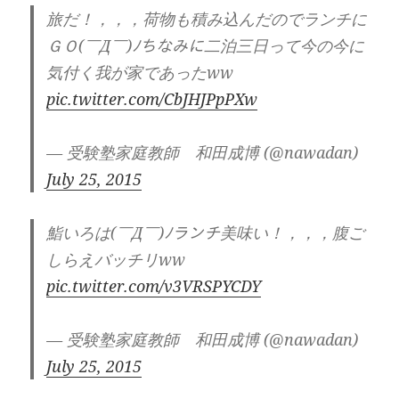
旅だ！，，，荷物も積み込んだのでランチに
ＧＯ(￣Д￣)ﾉちなみに二泊三日って今の今に
気付く我が家であったww
pic.twitter.com/CbJHJPpPXw
— 受験塾家庭教師 和田成博 (@nawadan)
July 25, 2015
鮨いろは(￣Д￣)ﾉランチ美味い！，，，腹ご
しらえバッチリww
pic.twitter.com/v3VRSPYCDY
— 受験塾家庭教師 和田成博 (@nawadan)
July 25, 2015