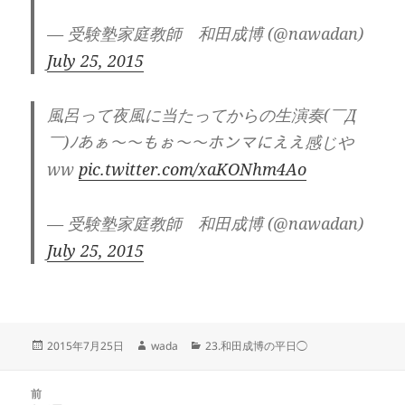
— 受験塾家庭教師 和田成博 (@nawadan)
July 25, 2015
風呂って夜風に当たってからの生演奏(￣Д
￣)ﾉあぁ〜〜もぉ〜〜ホンマにええ感じや
ww
pic.twitter.com/xaKONhm4Ao
— 受験塾家庭教師 和田成博 (@nawadan)
July 25, 2015
投
作
カ
2015年7月25日
wada
23.和田成博の平日◯
稿
成
テ
日:
者
ゴ
投
リ
前
稿