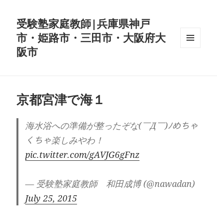
受験塾家庭教師|兵庫県神戸
市・姫路市・三田市・大阪府大
阪市
メニュ
ーとウ
ィジェ
ット
京都宮津で海１
海水浴への準備が整ったぞな(￣Д￣)ﾉめちゃ
くちゃ楽しみやわ！
pic.twitter.com/gAVJG6gFnz
— 受験塾家庭教師 和田成博 (@nawadan)
July 25, 2015