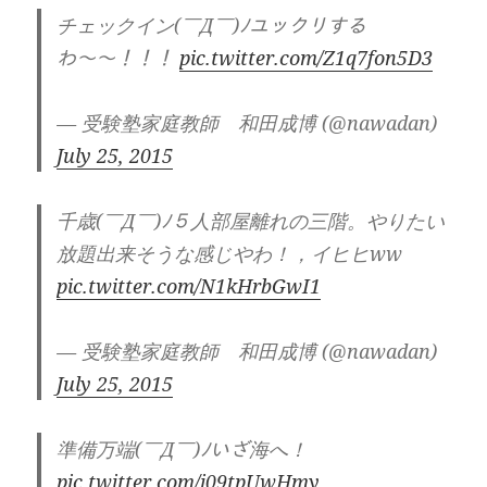
チェックイン(￣Д￣)ﾉユックリする
わ〜〜！！！
pic.twitter.com/Z1q7fon5D3
— 受験塾家庭教師 和田成博 (@nawadan)
July 25, 2015
千歳(￣Д￣)ﾉ５人部屋離れの三階。やりたい
放題出来そうな感じやわ！，イヒヒww
pic.twitter.com/N1kHrbGwI1
— 受験塾家庭教師 和田成博 (@nawadan)
July 25, 2015
準備万端(￣Д￣)ﾉいざ海へ！
pic.twitter.com/j09tpUwHmy