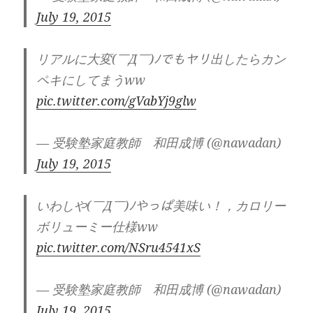
July 19, 2015
リアルに大変(￣Д￣)ﾉでもヤリ出したらカン
ペキにしてまうww
pic.twitter.com/gVabYj9glw
— 受験塾家庭教師 和田成博 (@nawadan)
July 19, 2015
いわしや(￣Д￣)ﾉやっぱ美味い！，カロリー
ボリューミー仕様ww
pic.twitter.com/NSru4541xS
— 受験塾家庭教師 和田成博 (@nawadan)
July 19, 2015