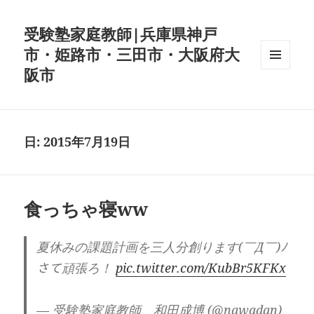
受験塾家庭教師|兵庫県神戸
市・姫路市・三田市・大阪府大
阪市
メニュ
ーとウ
ィジェ
ット
日:
2015年7月19日
食っちゃ寝ww
夏休みの課題計画を三人分創ります(￣Д￣)ﾉ
さて頑張ろ！
pic.twitter.com/KubBr5KFKx
— 受験塾家庭教師 和田成博 (@nawadan)