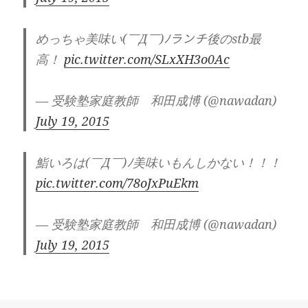
めっちゃ美味い(￣Д￣)ﾉランチ後のstb最
高！
pic.twitter.com/SLxXH3o0Ac
— 受験塾家庭教師 和田成博 (@nawadan)
July 19, 2015
鮨いろは(￣Д￣)ﾉ美味いもんしかない！！！
pic.twitter.com/78oJxPuEkm
— 受験塾家庭教師 和田成博 (@nawadan)
July 19, 2015