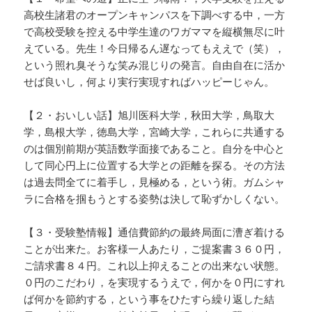
高校生諸君のオープンキャンパスを下調べする中，一方
で高校受験を控える中学生達のワガママを縦横無尽に叶
えている。先生！今日帰るん遅なってもええで（笑），
という照れ臭そうな笑み混じりの発言。自由自在に活か
せば良いし，何より実行実現すればハッピーじゃん。
【２・おいしい話】旭川医科大学，秋田大学，鳥取大
学，島根大学，徳島大学，宮崎大学，これらに共通する
のは個別前期が英語数学面接であること。自分を中心と
して同心円上に位置する大学との距離を探る。その方法
は過去問全てに着手し，見極める，という術。ガムシャ
ラに合格を掴もうとする姿勢は決して恥ずかしくない。
【３・受験塾情報】通信費節約の最終局面に漕ぎ着ける
ことが出来た。お客様一人あたり，ご提案書３６０円，
ご請求書８４円。これ以上抑えることの出来ない状態。
０円のこだわり，を実現するうえで，何かを０円にすれ
ば何かを節約する，という事をひたすら繰り返した結