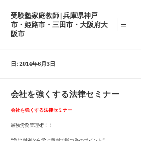
受験塾家庭教師|兵庫県神戸
市・姫路市・三田市・大阪府大
阪市
メニュ
ーとウ
ィジェ
ット
日:
2014年6月3日
会社を強くする法律セミナー
会社を強くする法律セミナー
最強労務管理術！！
“負け判例から学ぶ裁判で勝つ為のポイント”