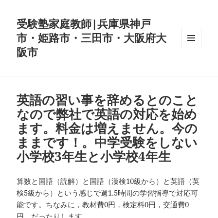
受験塾家庭教師|兵庫県神戸
市・姫路市・三田市・大阪府大
阪市
メニュ
ーとウ
ィジェ
ット
英語の習い事を辞めるとのこと
なので弊社で英語の対応を始め
ます。料金は増えません。今の
ままです！。中学受験をしない
小学校3年生と小学校4年生
算数と国語（読解）と国語（漢検10級から）と英語（英
検5級から）という感じで週1.5時間の学習指導で対応可
能です。ちなみに，教材費0円，検定料0円，交通費0
円，だったりします。