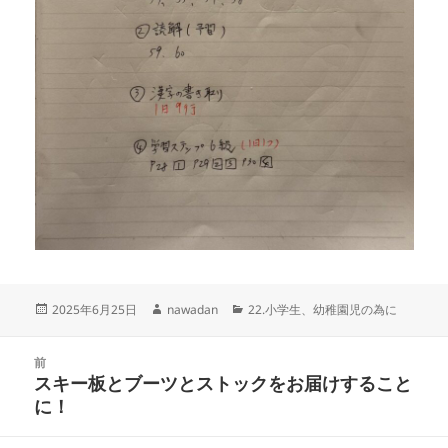
投
作
カ
2025年6月25日
nawadan
22.小学生、幼稚園児の為に
稿
成
テ
日:
者
ゴ
投
リ
前
稿
スキー板とブーツとストックをお届けすること
ー
前
ナ
に！
の
ビ
投
ゲ