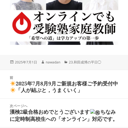
投
作
カ
2025年7月1日
nawadan
23.和田成博の平日◯
稿
成
テ
日:
者
ゴ
投
リ
前
稿
2025年7月8月9月ご新規お客様ご予約受付中
ー
前
ナ
「人が結ぶと，うまくいく」
の
ビ
投
ゲ
稿:
次ページへ
ー
漢検2級合格おめでとうございます
ちなみ
次
シ
に定時制高校生への「オンライン」対応です。
の
ョ
投