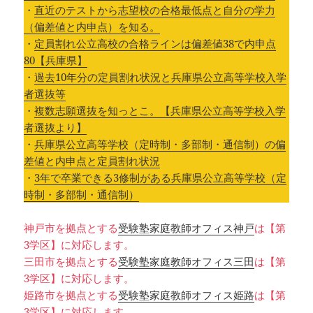
・
直近のテストから志望校の合格最低点と自分の学力
（偏差値と内申点）を知る。
・
定員割れ公立高校の合格ラインは偏差値38で内申点
80【兵庫県】
・
過去10年分の定員割れ状況と兵庫県公立高等学校入学
者選抜等
・
複数志願選抜を知っとこ。【兵庫県公立高等学校入学
者選抜より】
・
兵庫県公立高等学校（定時制・多部制・通信制）の偏
差値と内申点と定員割れ状況
・
3年で卒業できる3修制がある兵庫県公立高等学校（定
時制・多部制・通信制）
神戸市を拠点とする
受験塾家庭教師オフィス神戸
は【第
3学区】に対応します。
三田市を拠点とする
受験塾家庭教師オフィス三田
は【第
3学区】に対応します。
姫路市を拠点とする
受験塾家庭教師オフィス姫路
は【第
3学区】に対応します。