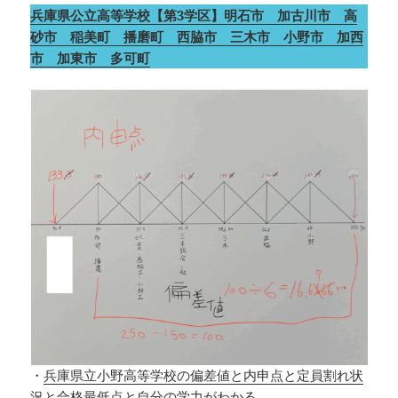
兵庫県公立高等学校【第3学区】明石市 加古川市 高
砂市 稲美町 播磨町 西脇市 三木市 小野市 加西
市 加東市 多可町
・
兵庫県立小野高等学校の偏差値と内申点と定員割れ状
況と合格最低点と自分の学力がわかる。