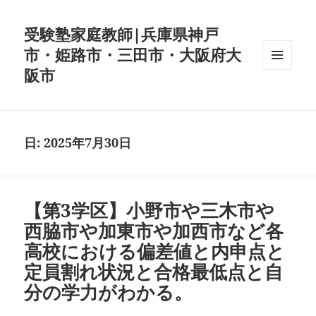
受験塾家庭教師|兵庫県神戸
市・姫路市・三田市・大阪府大
阪市
メニュ
ーとウ
ィジェ
ット
日:
2025年7月30日
【第3学区】小野市や三木市や
西脇市や加東市や加西市など各
高校における偏差値と内申点と
定員割れ状況と合格最低点と自
分の学力がわかる。