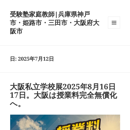
受験塾家庭教師|兵庫県神戸
市・姫路市・三田市・大阪府大
阪市
メニュ
ーとウ
ィジェ
ット
日:
2025年7月12日
大阪私立学校展2025年8月16日
17日。大阪は授業料完全無償化
へ。