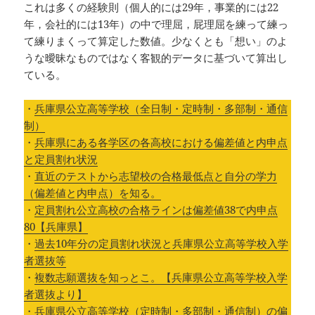
これは多くの経験則（個人的には29年，事業的には22
年，会社的には13年）の中で理屈，屁理屈を練って練っ
て練りまくって算定した数値。少なくとも「想い」のよ
うな曖昧なものではなく客観的データに基づいて算出し
ている。
・
兵庫県公立高等学校（全日制・定時制・多部制・通信
制）
・
兵庫県にある各学区の各高校における偏差値と内申点
と定員割れ状況
・
直近のテストから志望校の合格最低点と自分の学力
（偏差値と内申点）を知る。
・
定員割れ公立高校の合格ラインは偏差値38で内申点
80【兵庫県】
・
過去10年分の定員割れ状況と兵庫県公立高等学校入学
者選抜等
・
複数志願選抜を知っとこ。【兵庫県公立高等学校入学
者選抜より】
・
兵庫県公立高等学校（定時制・多部制・通信制）の偏