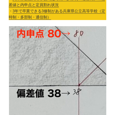
差値と内申点と定員割れ状況
・
3年で卒業できる3修制がある兵庫県公立高等学校（定
時制・多部制・通信制）