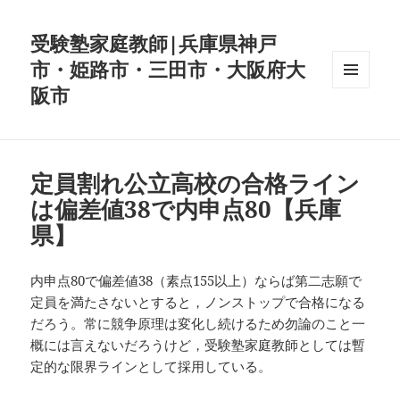
受験塾家庭教師|兵庫県神戸
市・姫路市・三田市・大阪府大
阪市
メニュ
ーとウ
ィジェ
ット
定員割れ公立高校の合格ライン
は偏差値38で内申点80【兵庫
県】
内申点80で偏差値38（素点155以上）ならば第二志願で
定員を満たさないとすると，ノンストップで合格になる
だろう。常に競争原理は変化し続けるため勿論のこと一
概には言えないだろうけど，受験塾家庭教師としては暫
定的な限界ラインとして採用している。