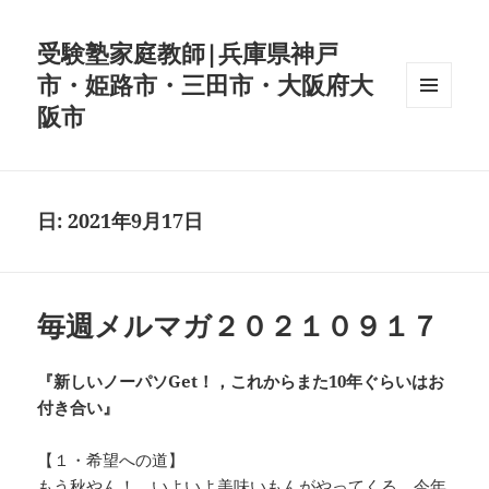
受験塾家庭教師|兵庫県神戸
市・姫路市・三田市・大阪府大
阪市
メニュ
ーとウ
ィジェ
ット
日:
2021年9月17日
毎週メルマガ２０２１０９１７
『新しいノーパソGet！，これからまた10年ぐらいはお
付き合い』
【１・希望への道】
もう秋やん！，いよいよ美味いもんがやってくる。今年