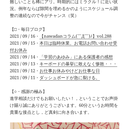
難しいことも稀にアリ。時期的にはミラクル！に近い状
況。例年ならば隙間を埋めるかのようにスケジュール調
整の連続なので今がチャンス（笑）
【□・毎日ブログ】
2021 / 09 / 16・
【nawadanコラム(￣Д￣)ﾉ】vol.288
2021 / 09 / 15・
本日は臨時休業。お電話お問い合わせ受
付お休み
2021 / 09 / 14・
「学習のあゆみ」にある保護者の感想
2021 / 09 / 13・
キーボードの暴挙に敢えなく惨敗・・・
2021 / 09 / 12・
お仕事お休みやけどお仕事な日
2021 / 09 / 11・
ダッシュボードが急に裂ける。
【○・感謝の極み】
進学相談だけでもお願いしたい！，ということでお声掛
け賜り誠にありがとうございます。60分というお時間を
貴重な接点とし，ど真剣に向き合います。