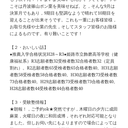
こそは丹波篠山ポン栗を美味せねば。と，そんな9月は
決算月でもあり，9期目も堅調なようで晴れて10期目を
迎えることが出来そうです。これも一重にお客様皆様，
お取引先様や士業の先生，そしてスタッフ皆様のお陰様
によるものです。有り難いことです！
【２・おいしい話】
●推薦入学合格状況H28～R3●姫路市立飾磨高等学校（健
康福祉系）R3志願者数32受検者数32合格者数32（定員
割れ）。R2志願者数65受検者数65合格者数40。H31志願
者数58受検者数58合格者数40。H30志願者数73受検者数
73合格者数40。H29志願者数73受検者数73合格者数40。
H28志願者数44受検者数44合格者数40
【３・受験塾情報】
★朗報！，ご予約ok★突然ですが，木曜日の夕方に成田
麻菜，火曜日の夜に和田成博，それぞれ対応可能となり
ました。但しお伺い先にもよりますので場合によっては