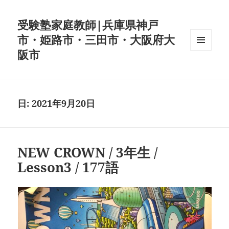
受験塾家庭教師|兵庫県神戸
市・姫路市・三田市・大阪府大
阪市
メニュ
ーとウ
ィジェ
ット
日:
2021年9月20日
NEW CROWN / 3年生 /
Lesson3 / 177語