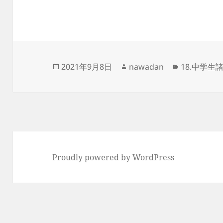
投
作
カ
2021年9月8日
nawadan
18.中学生
稿
成
テ
日:
者
ゴ
リ
ー
Proudly powered by WordPress