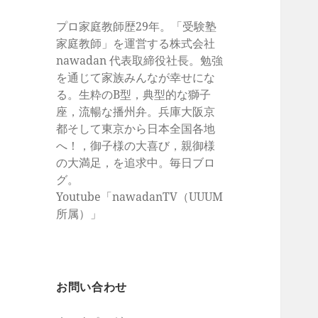
プロ家庭教師歴29年。「受験塾
家庭教師」を運営する株式会社
nawadan 代表取締役社長。勉強
を通じて家族みんなが幸せにな
る。生粋のB型，典型的な獅子
座，流暢な播州弁。兵庫大阪京
都そして東京から日本全国各地
へ！，御子様の大喜び，親御様
の大満足，を追求中。毎日ブロ
グ。
Youtube「nawadanTV（UUUM
所属）」
お問い合わせ