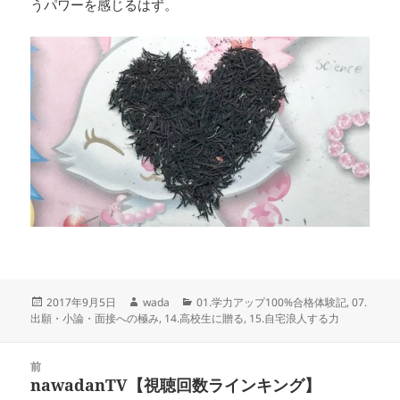
うパワーを感じるはず。
投
作
カ
2017年9月5日
wada
01.学力アップ100%合格体験記
,
07.
稿
成
テ
出願・小論・面接への極み
,
14.高校生に贈る
,
15.自宅浪人する力
日:
者
ゴ
リ
投
ー
前
稿
nawadanTV【視聴回数ラインキング】
前
ナ