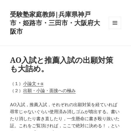
受験塾家庭教師|兵庫県神戸
市・姫路市・三田市・大阪府大
阪市
メニュ
ーとウ
ィジェ
ット
AO入試と推薦入試の出願対策
も大詰め。
（１）
小論文＋α
（２）
出願・小論・面接への極み
AO入試，推薦入試，それぞれの出願対策を経ていれば
尋常じゃないぐらい使用済み消しゴムが噴出する。書い
たり消したり書き直したり，一生懸命に書き殴り抜いた
証。これをご覧頂ければ，ここで絶対に決める！，とい