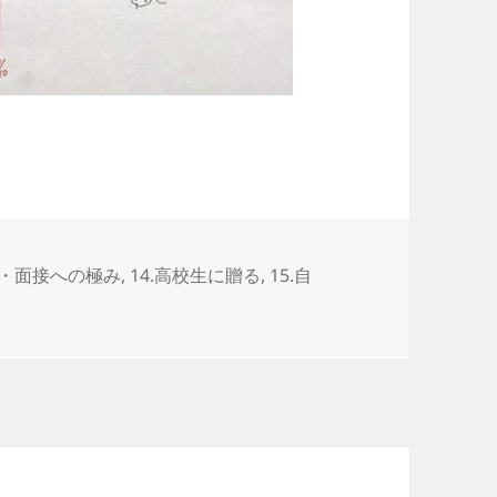
論・面接への極み
,
14.高校生に贈る
,
15.自