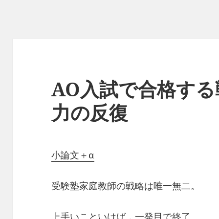
AO入試で合格す
力の反復
小論文＋α
受験塾家庭教師の戦略は唯一無二。
上手いこといけば，一発目で終了。