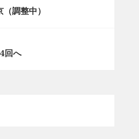
京（調整中）
4回へ