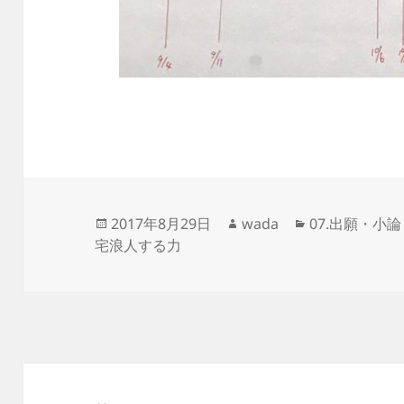
投
作
カ
2017年8月29日
wada
07.出願・小
稿
成
テ
宅浪人する力
日:
者
ゴ
リ
ー
投