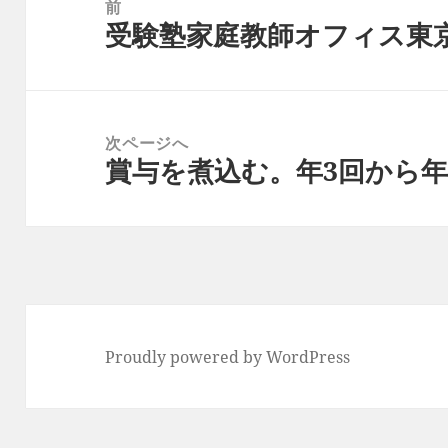
稿
前
受験塾家庭教師オフィス東
ナ
前
ビ
の
ゲ
投
ー
稿:
次ページへ
シ
賞与を煮込む。年3回から年
次
ョ
の
ン
投
稿:
Proudly powered by WordPress