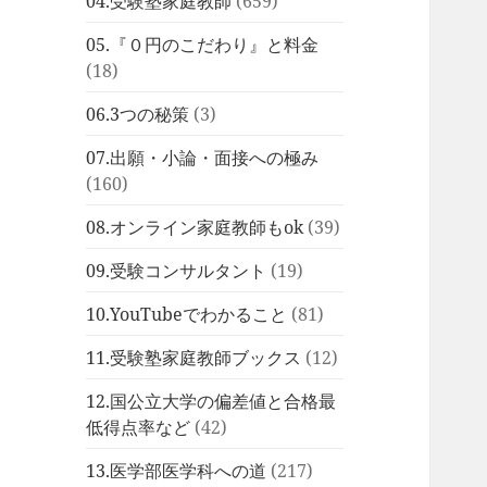
04.受験塾家庭教師
(659)
05.『０円のこだわり』と料金
(18)
06.3つの秘策
(3)
07.出願・小論・面接への極み
(160)
08.オンライン家庭教師もok
(39)
09.受験コンサルタント
(19)
10.YouTubeでわかること
(81)
11.受験塾家庭教師ブックス
(12)
12.国公立大学の偏差値と合格最
低得点率など
(42)
13.医学部医学科への道
(217)