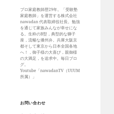
プロ家庭教師歴29年。「受験塾
家庭教師」を運営する株式会社
nawadan 代表取締役社長。勉強
を通じて家族みんなが幸せにな
る。生粋のB型，典型的な獅子
座，流暢な播州弁。兵庫大阪京
都そして東京から日本全国各地
へ！，御子様の大喜び，親御様
の大満足，を追求中。毎日ブロ
グ。
Youtube「nawadanTV（UUUM
所属）」
お問い合わせ