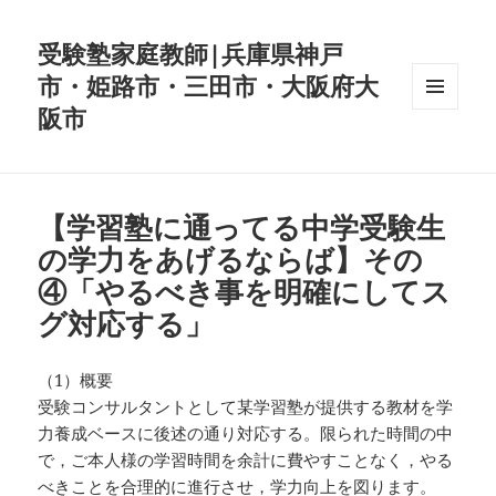
受験塾家庭教師|兵庫県神戸
市・姫路市・三田市・大阪府大
阪市
メニュ
ーとウ
ィジェ
ット
【学習塾に通ってる中学受験生
の学力をあげるならば】その
④「やるべき事を明確にしてス
グ対応する」
（1）概要
受験コンサルタントとして某学習塾が提供する教材を学
力養成ベースに後述の通り対応する。限られた時間の中
で，ご本人様の学習時間を余計に費やすことなく，やる
べきことを合理的に進行させ，学力向上を図ります。