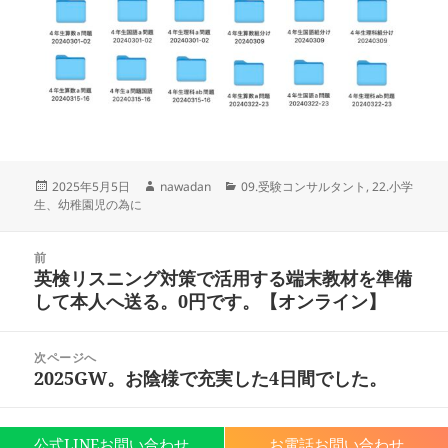
投
作
カ
2025年5月5日
nawadan
09.受験コンサルタント
,
22.小学
稿
成
テ
生、幼稚園児の為に
日:
者
ゴ
リ
投
ー
前
稿
英検リスニング対策で活用する端末教材を準備
前
ナ
して本人へ送る。0円です。【オンライン】
の
ビ
投
ゲ
稿:
次ページへ
ー
2025GW。お陰様で充実した4日間でした。
次
シ
の
ョ
投
ン
Proudly powered by WordPress
公式LINEお問い合わせ
お電話お問い合わせ