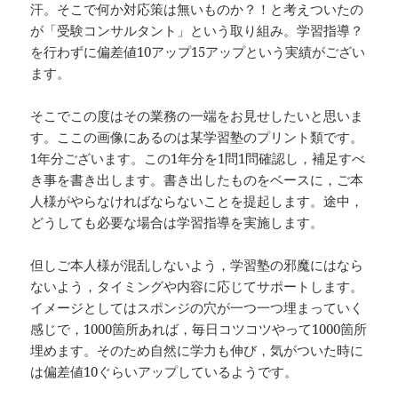
汗。そこで何か対応策は無いものか？！と考えついたの
が「受験コンサルタント」という取り組み。学習指導？
を行わずに偏差値10アップ15アップという実績がござい
ます。
そこでこの度はその業務の一端をお見せしたいと思いま
す。ここの画像にあるのは某学習塾のプリント類です。
1年分ございます。この1年分を1問1問確認し，補足すべ
き事を書き出します。書き出したものをベースに，ご本
人様がやらなければならないことを提起します。途中，
どうしても必要な場合は学習指導を実施します。
但しご本人様が混乱しないよう，学習塾の邪魔にはなら
ないよう，タイミングや内容に応じてサポートします。
イメージとしてはスポンジの穴が一つ一つ埋まっていく
感じで，1000箇所あれば，毎日コツコツやって1000箇所
埋めます。そのため自然に学力も伸び，気がついた時に
は偏差値10ぐらいアップしているようです。