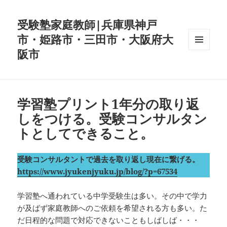
受験塾家庭教師|兵庫県神戸
市・姫路市・三田市・大阪府大
阪市
メニュ
ーとウ
ィジェ
ット
学習塾プリント1年分の取り返
しをつける。受験コンサルタン
トとしてできること。
受験コンサルタントで過去を取り返し現在に繋げる。
https://www.jyukenjyuku.jp/blog/?p=67534
学習塾へ通われている中学受験生は多い。その中で学力
が及ばず家庭教師へのご依頼を希望される方も多い。た
だ日程的な問題で対応できないこともしばしば・・・