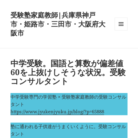
受験塾家庭教師|兵庫県神戸
市・姫路市・三田市・大阪府大
阪市
メニュ
ーとウ
ィジェ
ット
中学受験。国語と算数が偏差値
60を上抜けしそうな状況。受験
コンサルタント
中学受験専門の学習塾 × 受験塾家庭教師の受験コンサル
タント
https://www.jyukenjyuku.jp/blog/?p=65888
塾に通われる子供達がうまくいくように。受験コンサル
タント