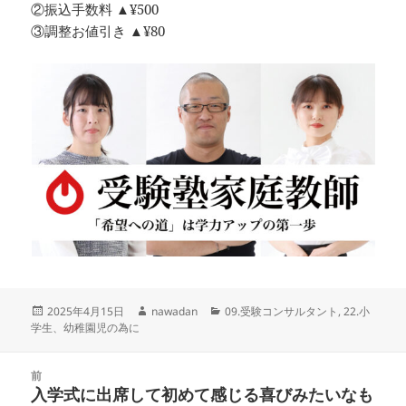
②振込手数料 ▲¥500
③調整お値引き ▲¥80
投
作
カ
2025年4月15日
nawadan
09.受験コンサルタント
,
22.小
稿
成
テ
学生、幼稚園児の為に
日:
者
ゴ
リ
投
ー
前
稿
入学式に出席して初めて感じる喜びみたいなも
前