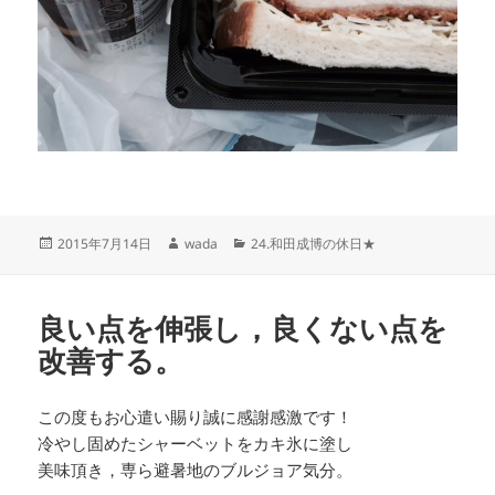
投
作
カ
2015年7月14日
wada
24.和田成博の休日★
稿
成
テ
日:
者
ゴ
リ
良い点を伸張し，良くない点を
ー
改善する。
この度もお心遣い賜り誠に感謝感激です！
冷やし固めたシャーベットをカキ氷に塗し
美味頂き，専ら避暑地のブルジョア気分。