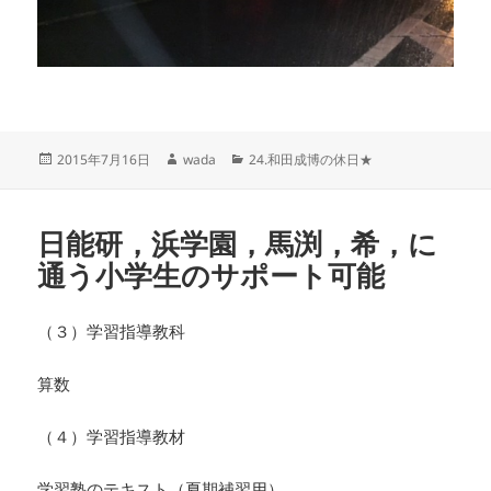
投
作
カ
2015年7月16日
wada
24.和田成博の休日★
稿
成
テ
日:
者
ゴ
リ
日能研，浜学園，馬渕，希，に
ー
通う小学生のサポート可能
（３）学習指導教科
算数
（４）学習指導教材
学習塾のテキスト（夏期補習用）