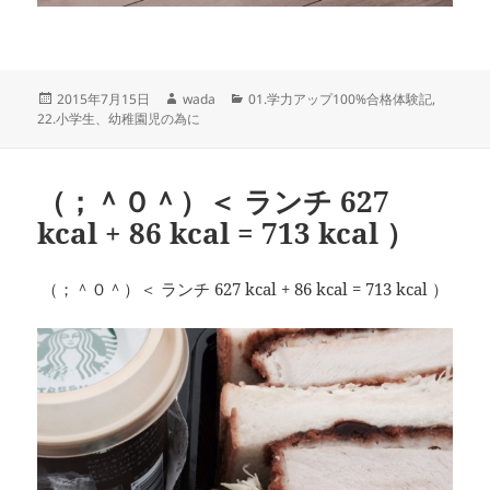
投
作
カ
2015年7月15日
wada
01.学力アップ100%合格体験記
,
稿
成
テ
22.小学生、幼稚園児の為に
日:
者
ゴ
リ
ー
（；＾０＾）＜ ランチ 627
kcal + 86 kcal = 713 kcal ）
（；＾０＾）＜ ランチ 627 kcal + 86 kcal = 713 kcal ）