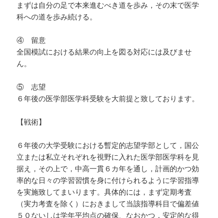
まずは自分の足で本来進むべき道を歩み，その末で医学
科への道を歩み続ける。
④ 留意
全国模試における結果の向上を図る対応には及びませ
ん。
⑤ 志望
６年後の医学部医学科受験を大前提と致しております。
【戦術】
６年後の大学受験における暫定的志望学部として，国公
立または私立それぞれを視野に入れた医学部医学科を見
据え，その上で，中高一貫６カ年を通し，計画的かつ効
率的な日々の学習習慣を身に付けられるように学習指導
を実施致してまいります。具体的には，まず定期考査
（実力考査を除く）におきまして当該指導科目で偏差値
５０ないしは学年平均点の確保、なおかつ，安定的な得