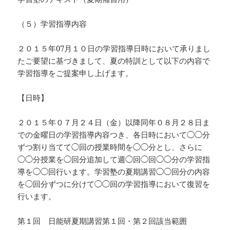
（５）学習指導内容
２０１５年07月１０日の学習指導日時において承りまし
たご要望に基づきまして、夏の特訓として以下の内容で
学習指導をご提案申し上げます。
【日時】
２０１５年０７月２４日（金）以降同年０８月２８日ま
での金曜日の学習指導内容つき、各日時において◯◯分
ずつ割り当てて◯回の授業時間を◯◯分とし、さらに
◯◯分授業を◯回分追加して週◯回◯回◯◯分の学習指
導を◯◯回行います。学習塾の夏期講習◯◯回分の内容
を◯回分ずつに分けて◯◯回の学習指導において復習を
行います。
第１回 日能研夏期講習第１回・第２回該当範囲