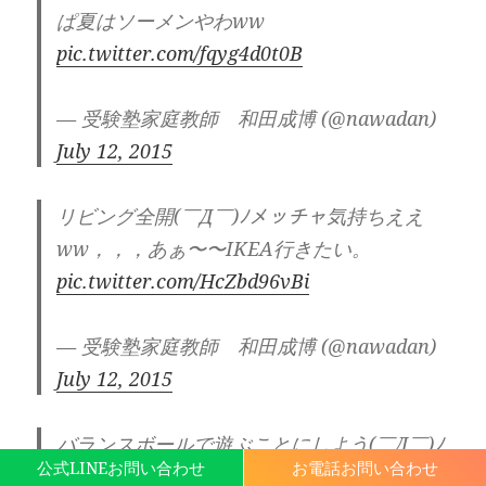
ぱ夏はソーメンやわww
pic.twitter.com/fqyg4d0t0B
— 受験塾家庭教師 和田成博 (@nawadan)
July 12, 2015
リビング全開(￣Д￣)ﾉメッチャ気持ちええ
ww，，，あぁ〜〜IKEA行きたい。
pic.twitter.com/HcZbd96vBi
— 受験塾家庭教師 和田成博 (@nawadan)
July 12, 2015
バランスボールで遊ぶことにしよう(￣Д￣)ﾉ
公式LINEお問い合わせ
お電話お問い合わせ
狭いリビングで全開プレイ！