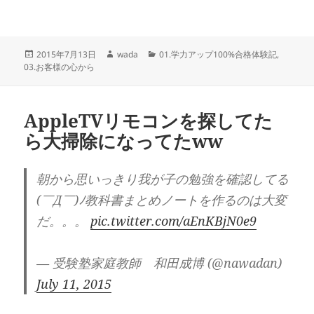
投
作
カ
2015年7月13日
wada
01.学力アップ100%合格体験記
,
稿
成
テ
03.お客様の心から
日:
者
ゴ
リ
ー
AppleTVリモコンを探してた
ら大掃除になってたww
朝から思いっきり我が子の勉強を確認してる
(￣Д￣)ﾉ教科書まとめノートを作るのは大変
だ。。。
pic.twitter.com/aEnKBjN0e9
— 受験塾家庭教師 和田成博 (@nawadan)
July 11, 2015