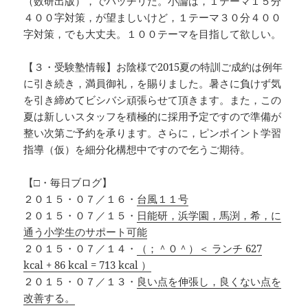
（数研出版），でバッチリだ。小論は，１テーマ１５分
４００字対策，が望ましいけど，１テーマ３０分４００
字対策，でも大丈夫。１００テーマを目指して欲しい。
【３・受験塾情報】お陰様で2015夏の特訓ご成約は例年
に引き続き，満員御礼，を賜りました。暑さに負けず気
を引き締めてビシバシ頑張らせて頂きます。また，この
夏は新しいスタッフを積極的に採用予定ですので準備が
整い次第ご予約を承ります。さらに，ピンポイント学習
指導（仮）を細分化構想中ですので乞うご期待。
【□・毎日ブログ】
２０１５・０７／１６・
台風１１号
２０１５・０７／１５・
日能研，浜学園，馬渕，希，に
通う小学生のサポート可能
２０１５・０７／１４・
（；＾０＾）＜ ランチ 627
kcal + 86 kcal = 713 kcal ）
２０１５・０７／１３・
良い点を伸張し，良くない点を
改善する。