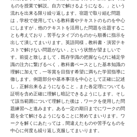
ものを授業で解説。自力で解けるようになる。」という
流れを出来る限り繰り返します。宿題で取り組む問題
は，学校で使用している教科書やテキストのものを中心
にしますが，他のテキストを活用した問題を出題するこ
とも考えており，苦手なタイプのものから順番に指示を
出して潰してまいります。英語同様，教科書・演習テキ
ストで解けない問題がない，という状態が望ましいで
す。前提と致しまして，既存学識の把握ならびに補足学
識の注力に繋げるべく，教科書ベースとした基本知識の
理解に加えて，一等賞を目指す希望に満ちた学習指導に
徹します。例題部分や基本事項を中心として正確に記述
し，正解出来るようになること，また各定理についても
証明を含め正確に理解し暗記できるようにします。そし
て該当範囲について理解した後は，ワークを使用した問
題練習へと進みます。ある一定の期日までにワークの問
題を全て解けるようになることに努めてまいります。ワ
ークを解くにあたっては，間違えたものや苦手なものを
中心に何度も繰り返し克服してまいります。