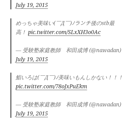
July 19, 2015
めっちゃ美味い(￣Д￣)ﾉランチ後のstb最
高！
pic.twitter.com/SLxXH3o0Ac
— 受験塾家庭教師 和田成博 (@nawadan)
July 19, 2015
鮨いろは(￣Д￣)ﾉ美味いもんしかない！！！
pic.twitter.com/78oJxPuEkm
— 受験塾家庭教師 和田成博 (@nawadan)
July 19, 2015