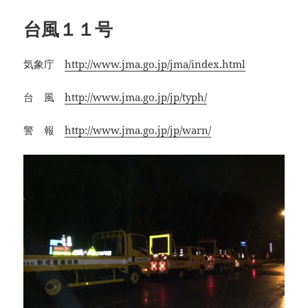
日:
者
ゴ
リ
台風１１号
ー
気象庁
http://www.jma.go.jp/jma/index.html
台 風
http://www.jma.go.jp/jp/typh/
警 報
http://www.jma.go.jp/jp/warn/