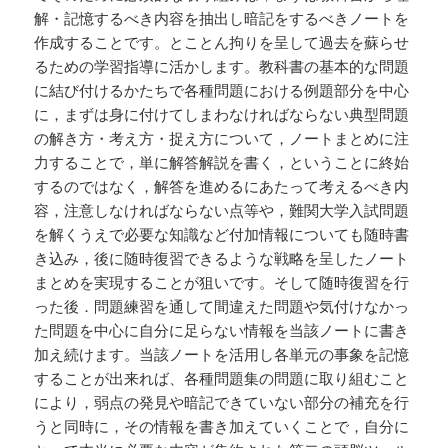
解・記憶するべき内容を抽出し暗記をするべきノートを
作成することです。とことん拘りを呈して過去を蘇らせ
るための学習指導に活かします。教科書の基本的な問題
に結び付けるかたちで各種問題における例題部分を中心
に，まずは身に付けてしまわなければならない典型問題
の解き方・考え方・捉え方について，ノートまとめに注
力することで，単に解答解説を書く，ということに終始
するのではなく，解答を進めるにあたって考えるべき内
容，注意しなければならない点等や，難関大学入試問題
を解くうえで必要な知識など付加情報についても随時書
き込み，後に随時復習できるような戦略を呈したノート
まとめを実現することが狙いです。そして随時復習を行
った後．問題練習を通して間違えた問題や気付けなかっ
た問題を中心に自分に足らない情報を当該ノートに書き
加え続けます。当該ノートを活用し各単元の事象を記憶
することが出来れば、各種問題集の問題に取り組むこと
により，弱点の発見や暗記できていない部分の補充を行
うと同時に，その情報を書き加えていくことで，自分に