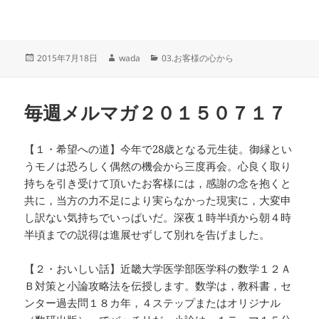
投
作
カ
2015年7月18日
wada
03.お客様の心から
稿
成
テ
日:
者
ゴ
リ
毎週メルマガ２０１５０７１７
ー
【１・希望への道】今年で28歳となる元生徒。御縁とい
うモノは恐ろしく偶然の機会から三度再会。心良く取り
持ちを引き受けて頂いたお客様には，感謝の念を抱くと
共に，当方の力不足により実らなかった現実に，大変申
し訳ない気持ちでいっぱいだ。深夜１時半頃から朝４時
半頃までの説得は進展せずして別れを告げました。
【２・おいしい話】近畿大学医学部医学科の数学１２Ａ
Ｂ対策と小論攻略法を伝授します。数学は，教科書，セ
ンター過去問１８カ年，４ステップまたはオリジナル