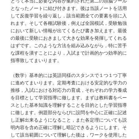
とって本当に必要な内容が集約された第二の頭脳ツール
となったノートに結び付きます。後は当該ノートを活用
して反復学習を繰り返し，該当範囲全ての要素を頭に入
れます。そして各種試験後，例えば全国模試，受験勉強
において新しい情報が出てくるたび書き加えます。最後
の最後に受験におきまして大きな効果を発揮してくれる
はずです。このような方法を組み込みながら，特に苦手
な課程を潰すことにより，入試まで計画的かつ効率的に
指導致してまいります。
（数学）基本的には英語同様のスタンスで１つ１つ丁寧
に進めてまいります。定期考査における安定的な学力の
推移，入試における対応力の育成，それぞれの学力養成
を目標として学習指導に徹します。まずは教科書をベー
スとした基本知識を理解することを目的とした学習指導
に徹します。例題部分ならびに設問を中心に正確に記述
し正解出来るようになること，また各定理についても説
明内容を含め正確に理解し暗記できるようにします。そ
して該当範囲について理解した後は，ワークを使用した