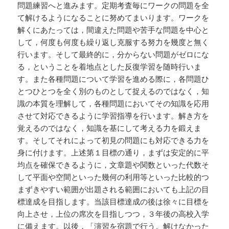
問題練習へと進みます。定期考査毎にワークの問題を全
て解けるようになることに努めてまいります。ワークを
解くにあたっては，間違えた問題や苦手な問題を中心と
して，何度も何度も繰り返し克服する努力を幾度と無く
行います。そして最終的に，分からない問題がゼロにな
る，ということを着地点とした反復学習を随時行いま
す。また各種問題について学習を進める際に，各問題ひ
とつひとつを全く別のものとして捉えるのではなく，知
識の本質を理解して，各種問題においてその知識を応用
させて対応できるように学習指導を行います。解き方を
覚えるのではなく，知識を基にして考える力を鍛えま
す。そしてそれによって初見の問題にも対応できる力を
身に付けます。上述第１目標の通り，まずは安定的に平
均点を確保できるように，文章題や関数といった代数そ
して平面や空間といった幾何の利用等といった比較的つ
まずきやすい範囲が出題される範囲においても上記の目
標達成を目指します。当該目標達成の後は徐々に目標を
向上させ，上位の席次を目指しつつ，３年後の高校入学
に備えます。以後，「演習を宿題で行う。解けなかった