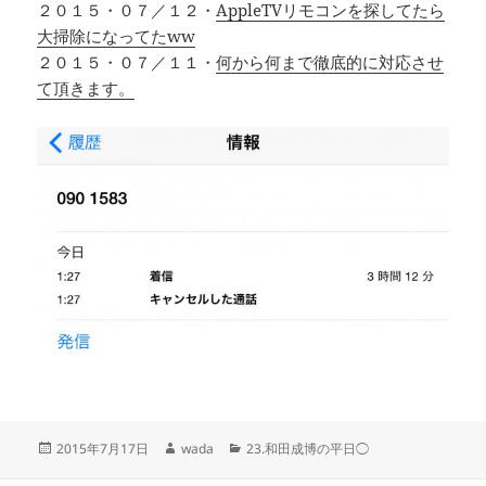
２０１５・０７／１２・
AppleTVリモコンを探してたら
大掃除になってたww
２０１５・０７／１１・
何から何まで徹底的に対応させ
て頂きます。
投
作
カ
2015年7月17日
wada
23.和田成博の平日◯
稿
成
テ