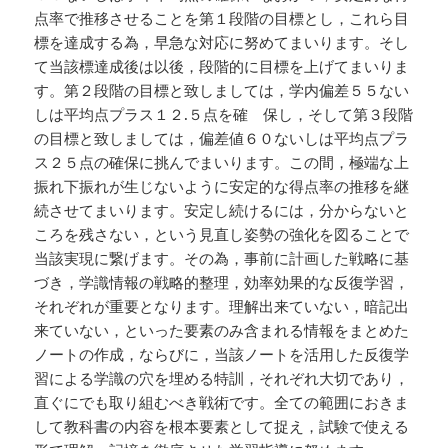
点率で推移させることを第１段階の目標とし，これら目
標を達成する為，早急な対応に努めてまいります。そし
て当該標達成後は以後，段階的に目標を上げてまいりま
す。第２段階の目標と致しましては，学内偏差５５ない
しは平均点プラス１２.５点を確 保し，そして第３段階
の目標と致しましては，偏差値６０ないしは平均点プラ
ス２５点の確保に挑んでまいります。この間，極端な上
振れ下振れが生じないように安定的な得点率の推移を継
続させてまいります。安定し続けるには，分からないと
ころを残さない，という見直し姿勢の強化を図ることで
当該実現に繋げます。その為，事前に計画した戦略に基
づき，学識情報の戦略的整理，効率効果的な反復学習，
それぞれが重要となります。理解出来ていない，暗記出
来ていない，といった要素のみ含まれる情報をまとめた
ノートの作成，ならびに，当該ノートを活用した反復学
習による学識の穴を埋める特訓，それぞれ大切であり，
直ぐにでも取り組むべき戦術です。全ての範囲におきま
して教科書の内容を根本要素として捉え，試験で使える