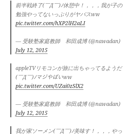
前半戦終了(￣Д￣)ﾉ休憩中！，，，我が子の
勉強やってないっぷりがヤバスww
pic.twitter.com/hXP2lH2aLI
— 受験塾家庭教師 和田成博 (@nawadan)
July 12, 2015
appleTVリモコンが旅に出ちゃってるようだ
(￣Д￣)ﾉマジやばいww
pic.twitter.com/UZai0zSlX2
— 受験塾家庭教師 和田成博 (@nawadan)
July 12, 2015
我が家ソーメン(￣Д￣)ﾉ美味す！，，，やっ