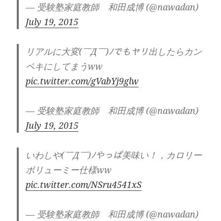
— 受験塾家庭教師 和田成博 (@nawadan)
July 19, 2015
リアルに大変(￣Д￣)ﾉでもヤリ出したらカン
ペキにしてまうww
pic.twitter.com/gVabYj9glw
— 受験塾家庭教師 和田成博 (@nawadan)
July 19, 2015
いわしや(￣Д￣)ﾉやっぱ美味い！，カロリー
ボリューミー仕様ww
pic.twitter.com/NSru4541xS
— 受験塾家庭教師 和田成博 (@nawadan)