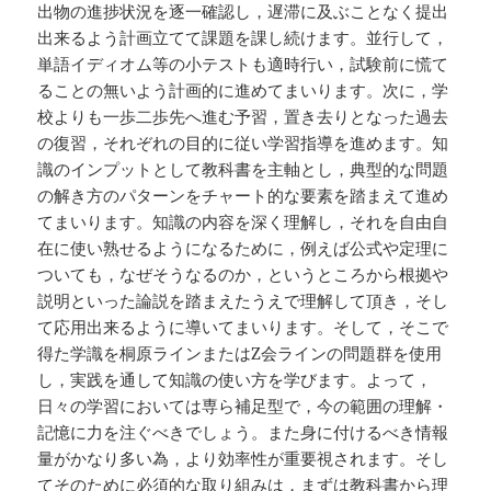
出物の進捗状況を逐一確認し，遅滞に及ぶことなく提出
出来るよう計画立てて課題を課し続けます。並行して，
単語イディオム等の小テストも適時行い，試験前に慌て
ることの無いよう計画的に進めてまいります。次に，学
校よりも一歩二歩先へ進む予習，置き去りとなった過去
の復習，それぞれの目的に従い学習指導を進めます。知
識のインプットとして教科書を主軸とし，典型的な問題
の解き方のパターンをチャート的な要素を踏まえて進め
てまいります。知識の内容を深く理解し，それを自由自
在に使い熟せるようになるために，例えば公式や定理に
ついても，なぜそうなるのか，というところから根拠や
説明といった論説を踏まえたうえで理解して頂き，そし
て応用出来るように導いてまいります。そして，そこで
得た学識を桐原ラインまたはZ会ラインの問題群を使用
し，実践を通して知識の使い方を学びます。よって，
日々の学習においては専ら補足型で，今の範囲の理解・
記憶に力を注ぐべきでしょう。また身に付けるべき情報
量がかなり多い為，より効率性が重要視されます。そし
てそのために必須的な取り組みは，まずは教科書から理