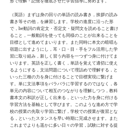
形で理解・記憶を徹底させた学習指導に努めます。
（英語）まずは身の回りの単語の読み書き，挨拶の読み
書き等その他，を練習します。学校の進度に沿った形
で，be動詞の肯定文・否定文・疑問文を読めること書け
ること，一般動詞を使っても同様のことが出来ることを
目標として進めてまいります。また同時に本文の暗唱も
宿題に出すようにし，耳・口・目・手をフル活用した学
習に取り組み，新しく習う内容を一つずつ身に付けてま
いります。英語を正しく書く，単語を覚えて適切に使え
るようにする，文法問題について理詰めで理解する，と
いった三種の力を身に付けることで目標実現に繋げま
す。単に文法事項をバラバラに学習するのではなく，各
単元の内容について相互のつながりを理解しつつ，教科
書本文の和訳が正しく出来る，といった力を身に付ける
学習方法を基軸として学びます。このような進め方で学
校の授業の先取り学習に繋げ，学校での授業が復習とな
る，といったスタンスを早い時期に完成させます。また
これまでよりも遥かに多い日々の学習，試験に対する提