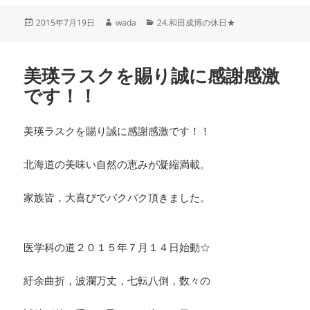
投
作
カ
2015年7月19日
wada
24.和田成博の休日★
稿
成
テ
日:
者
ゴ
リ
美瑛ラスクを賜り誠に感謝感激
ー
です！！
美瑛ラスクを賜り誠に感謝感激です！！
北海道の美味い自然の恵みが凝縮満載。
家族皆，大喜びでパクパク頂きました。
・
医学科の道２０１５年７月１４日始動☆
紆余曲折，波瀾万丈，七転八倒，数々の