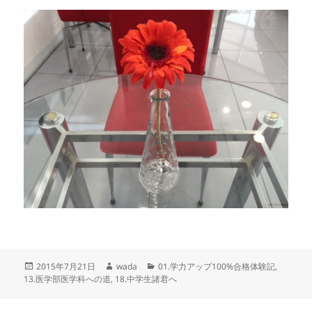
投
作
カ
2015年7月21日
wada
01.学力アップ100%合格体験記
,
稿
成
テ
13.医学部医学科への道
,
18.中学生諸君へ
日:
者
ゴ
リ