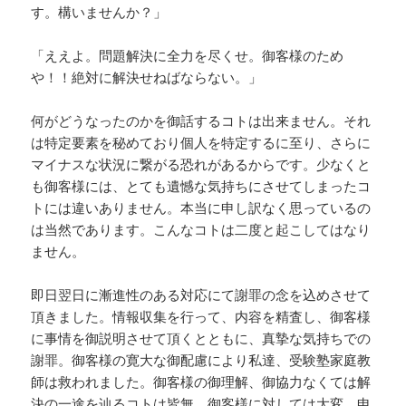
す。構いませんか？」
「ええよ。問題解決に全力を尽くせ。御客様のため
や！！絶対に解決せねばならない。」
何がどうなったのかを御話するコトは出来ません。それ
は特定要素を秘めており個人を特定するに至り、さらに
マイナスな状況に繋がる恐れがあるからです。少なくと
も御客様には、とても遺憾な気持ちにさせてしまったコ
トには違いありません。本当に申し訳なく思っているの
は当然であります。こんなコトは二度と起こしてはなり
ません。
即日翌日に漸進性のある対応にて謝罪の念を込めさせて
頂きました。情報収集を行って、内容を精査し、御客様
に事情を御説明させて頂くとともに、真摯な気持ちでの
謝罪。御客様の寛大な御配慮により私達、受験塾家庭教
師は救われました。御客様の御理解、御協力なくては解
決の一途を辿るコトは皆無。御客様に対しては大変、申