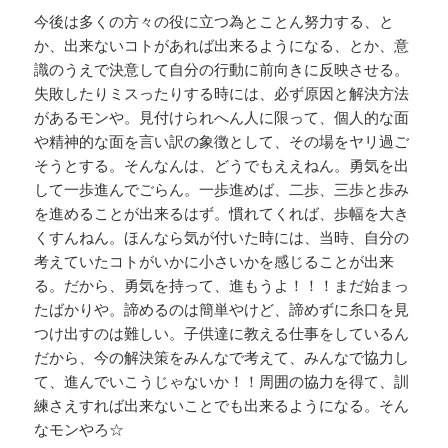
今後は多くの方々の役に立つ為とことん努力する、と
か、出来ないコトがあれば出来るようになる、とか、意
識のうえで決意して自分の行動に前向きに反映させる。
失敗したりミスったりする時には、必ず原因と解決方法
があるモンや。見付けられへん人に限って、個人的な面
や精神的な面を言い訳の象徴として、その場をヤリ過ご
そうとする。そんなんは、どうでもええねん。勇気を出
して一歩進んでごらん。一歩進めば、二歩、三歩と歩み
を進めることが出来るはず。慣れてくれば、歩幅を大き
くすんねん。ほんなら気が付いた時には、当時、自分の
考えていたコトがいかに小さいかを感じることが出来
る。だから、勇気を持って、進もうよ！！！まだ始まっ
たばかりや。諦めるのは簡単やけど、諦めずに糸口を見
つけ出すのは難しい。子供達に教える仕事をしているん
だから、今の解決策をみんなで考えて、みんなで協力し
て、進んでいこうじゃないか！！周囲の協力を得て、訓
練さえすれば出来ないことでも出来るようになる。そん
なモンやろ☆