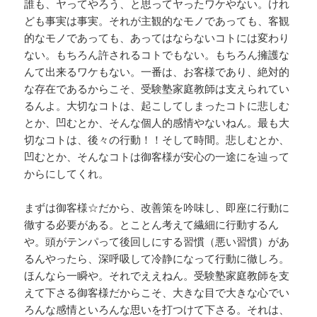
誰も、ヤってやろう、と思ってヤったワケやない。けれ
ども事実は事実。それが主観的なモノであっても、客観
的なモノであっても、あってはならないコトには変わり
ない。もちろん許されるコトでもない。もちろん擁護な
んて出来るワケもない。一番は、お客様であり、絶対的
な存在であるからこそ、受験塾家庭教師は支えられてい
るんよ。大切なコトは、起こしてしまったコトに悲しむ
とか、凹むとか、そんな個人的感情やないねん。最も大
切なコトは、後々の行動！！そして時間。悲しむとか、
凹むとか、そんなコトは御客様が安心の一途にを辿って
からにしてくれ。
まずは御客様☆だから、改善策を吟味し、即座に行動に
徹する必要がある。とことん考えて繊細に行動するん
や。頭がテンパって後回しにする習慣（悪い習慣）があ
るんやったら、深呼吸して冷静になって行動に徹しろ。
ほんなら一瞬や。それでええねん。受験塾家庭教師を支
えて下さる御客様だからこそ、大きな目で大きな心でい
ろんな感情といろんな思いを打つけて下さる。それは、