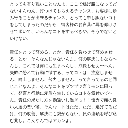
とっても有り難いことなんよ。ここで逃げ腰になってど
ないすんねん。打つけてもらえるチャンス、お客様に歩
み寄ることが出来るチャンス、とっても申し訳ないコト
をしてしまったのだから、御客様のお言葉に耳を傾けさ
せて頂いて、いろんなコトをするべきや。そうでないと
いけない。
責任をとって辞める、とか、責任を負わせて辞めさせ
る、とか、そんなんじゃないんよ。何の解決にもならへ
んし、これでは何にも生まへんし、成長もせぇ〜へん。
失敗に恐れて行動に徹する、ってコトは、注意しませ
ん、向上しません、努力しません、って言ってるのと同
じことなんよ。そんなコトをブツブツ言うモンに限っ
て、発言と行動に矛盾を生じているコトを気付いてへ
ん。責任の果たし方を勘違いし過ぎっ！！優秀で頭の良
い人達の悪い癖。そんなコトはただ、ただ、逃げてるだ
け。何の改善、解決にも繋がらない。負の連鎖を呼び込
む兆し。こんなんではアカンよ。