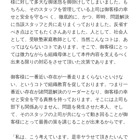
様に対して多大な御迷惑を御掛けしてしまいました。も
ちろん、そのスタッフを管理している上司は御客様の幸
せと安全を守るべ く、徹底的に、かつ、即時、問題解決
に当該スタッフと共に走りまくっておりました。反省す
べき点はとてもたくさんありました。人として、社会人
として、受験塾家庭教師として、当然こんなコトは、あ
ってはならないコトであります。そこで、御客様にとっ
ては微力ながらも組織母体として本件内容を支えるべく
出来る限りの対応をさせて頂いた次第であります。
御客様に一番近い存在が一番走りまくらないといけな
い、というコトで組織教育を促しております。つまり一
番近い存在が諸問題解決のリーダーとなり、御客様の幸
せと安全を守る責務を持っております。そこには上司も
部下も関係ありません。問題を発生させた本人、そし
て、そのスタッフの上司が共になって動き回ることが御
客様にとって最善の策を講じることが出来るからです。
「私は、こう考えています。是非ヤラせて頂きたいんで