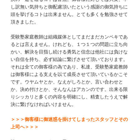
し訳無い気持ちと御配慮頂いたという感謝の御気持ちに
頭を挙げるコトは出来ません。とても多くを勉強させて
頂きました。
受験塾家庭教師は組織媒体としてまだまだカンペキであ
るとは言えません。けれども、１つ１つの問題に立ち向
かい、解決を目指し続ける勇気と信念は他社には負けな
い自信を持ち、必ず結論に繋げさせて頂いております。
それは全ての御客様の為であり、私達、受験塾家庭教師
は御客様による支えを以て成長させて頂いているかこそ
です。ウヤムヤとか、なえがしろとか、言い合わせと
か、決め付けとか、そんなんはアカンのです。出来る限
りシッカリと多くの内容を明確にし、精査したうえで解
決に繋げなければいけません。
＞＞＞御客様に御迷惑を掛けてしまったスタッフとその
上司へ＞＞＞