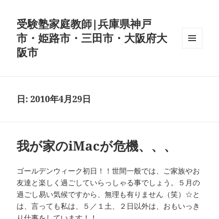
受験塾家庭教師|兵庫県神戸
市・姫路市・三田市・大阪府大
阪市
メニュ
ーとウ
ィジェ
ット
日:
2010年4月29日
我が家のiMacが危機、、、
ゴールデンウィーク初日！！世間一般では、ご家族やお
友達と楽しく過ごしていらっしゃる事でしょう。５月の
過ごし易い気候ですから、無理も有りません（笑）☆と
は、言っても私は、５／１土、２日以外は、おもいっき
り仕事をしています！！