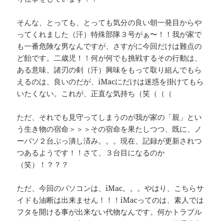
そんな、とっても、とっても気分の良い朝一発目からや
ってくれました（汗）特殊部隊３号がぁ〜！！我が家で
も一番危険な男なんですが、さすがに今回だけは難点の
ど飴です。二歳児！！何が何でも挑戦するその行動は、
ある意味、諸刃の剣（汗）興味をもって取り組んでもら
えるのは、良いのだが、iMacにだけは迷惑を掛けてもら
いたくない。これが、正直な気持ち（笑（（（
ただ、それでも見守ってしまうのが我が家の「親」とい
う生き物の宿命＞＞＞その宿命を果たしつつ、既に、ノ
ーパソ２台ぶっ潰し済み。。。現在、記録が更新されつ
つあるようです！！さて、３台目になるのか
（笑）！？？？
ただ、今回のパソコンは、iMac。。。やはり、こちらサ
イドも油断は出来ません！！！iMacってのは、素人では
フタを開ける事が出来ない代物なんです。何かトラブル