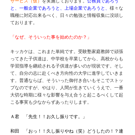
サービス（仮）
を実施しております。
公務員であろう
と、一般企業であろうと、上場企業であろうと、
様々な
職種に対応出来るべく、日々の勉強と情報収集に没頭し
ております。
「なぜ、そういった事を始めたのか？」
キッカケは、これまた単純です。受験塾家庭教師で頑張
ってきた子供達は、中学校を卒業してから、高校からも
学習指導を継続される子供達が多いのが現状です。そし
て、自分の志に赴くべき方向性の大学に進学していきま
す。普通ならば、そういった御付き合いもそこでストッ
プなのですが、やはり、人間が生きていくうえで、一番
大切な時期に様々な影響を与え合うと起こるべくして起
こる事実も少なからずあったりします。
Ａ君 「先生！！お久し振りです。」
和田 「おっ！！久し振りやね（笑）どうしたの！？連