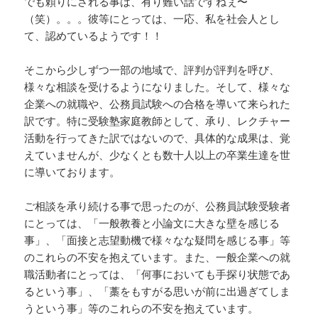
でも頼りにされる事は、有り難い話ですねぇ〜
（笑）。。。彼等にとっては、一応、私を社会人とし
て、認めているようです！！
そこから少しずつ一部の地域で、評判が評判を呼び、
様々な相談を受けるようになりました。そして、様々な
企業への就職や、公務員試験への合格を導いて来られた
訳です。特に受験塾家庭教師として、承り、レクチャー
活動を行ってきた訳ではないので、具体的な成果は、覚
えていませんが、少なくとも数十人以上の卒業生達を世
に導いております。
ご相談を承り続ける事で思ったのが、公務員試験受験者
にとっては、「一般教養と小論文に大きな壁を感じる
事」、「面接と志望動機で様々なな疑問を感じる事」等
のこれらの不安を抱えています。また、一般企業への就
職活動者にとっては、「何事においても手探り状態であ
るという事」、「藁をもすがる思いが前に出過ぎてしま
うという事」等のこれらの不安を抱えています。