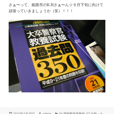
さぁ〜って、姫路市のK.Hさぁ〜ん☆９月下旬に向けて
頑張っていきましょうか（笑）！！！
投
作
カ
2010年2月28日
admin
04.受験塾家庭教師
,
07.出願・小