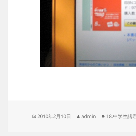
投
作
カ
2010年2月10日
admin
18.中学生諸
稿
成
テ
日:
者
ゴ