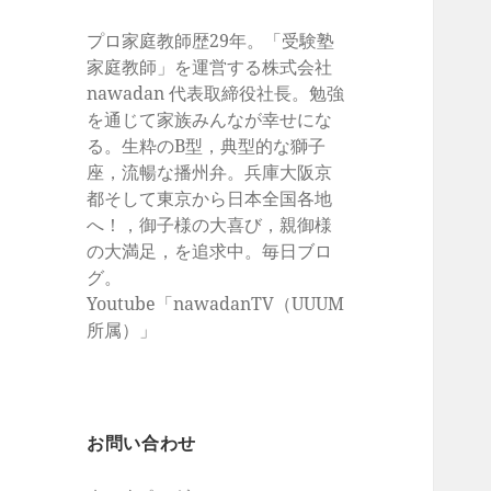
プロ家庭教師歴29年。「受験塾
家庭教師」を運営する株式会社
nawadan 代表取締役社長。勉強
を通じて家族みんなが幸せにな
る。生粋のB型，典型的な獅子
座，流暢な播州弁。兵庫大阪京
都そして東京から日本全国各地
へ！，御子様の大喜び，親御様
の大満足，を追求中。毎日ブロ
グ。
Youtube「nawadanTV（UUUM
所属）」
お問い合わせ