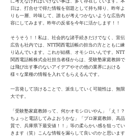
に考えなければいけない事は、多く存在しています。本
日は、打合せで得た情報を宿題として持ち帰り、昨年よ
りも一層、吟味して、誰もが考えつかないような広告内
容にしてみます。昨年の反省を今年に活かします！！
そうそう！！私は、社会的な諸手続きだけでなく、宣伝
広告も社内では、NTT関西電話帳の担当の方とともに練
り込んでいます。これが結構、オモシロいんです。NTT
関西電話帳株式会社担当者様からは、受験塾家庭教師で
は飛び出す事のないアイデアやその他の業界における
様々な業種の情報を入れてもらえるんです。
一言発して頂けることで、派生していく可能性は、無限
大です。
「受験塾家庭教師って、何かオモシロいやん」「え！？
ちょっと電話してみよおうかな」「プロ家庭教師、高品
質で、兵庫県下最安値！！」等の柔らかい感を狙ってい
きます（笑）こんな情報を漏らして良いのかと思います