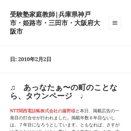
受験塾家庭教師|兵庫県神戸
市・姫路市・三田市・大阪府大
阪市
メニュ
ーとウ
ィジェ
ット
日:
2010年2月2日
♫ あっなたぁ〜の町のことな
ら、タウンページ ♩
NTT関西電話帳株式会社の藤野様
と本日、掲載広告の一
発目の打合せが行われました。掲載年数６年目ないし
は、７年目になろうとしています。ともなれば、さすが