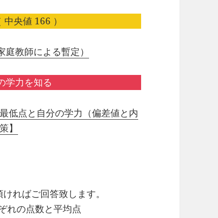
 中央値 166 ）
家庭教師による暫定）
の学力を知る
最低点と自分の学力（偏差値と内
策】
頂ければご回答致します。
れぞれの点数と平均点