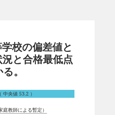
等学校の偏差値と
状況と合格最低点
かる。
 中央値 53.2 ）
家庭教師による暫定）