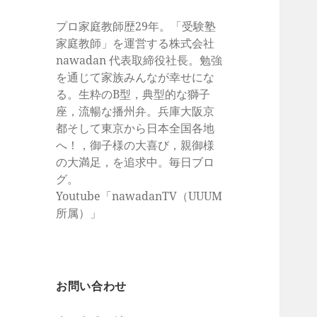
プロ家庭教師歴29年。「受験塾
家庭教師」を運営する株式会社
nawadan 代表取締役社長。勉強
を通じて家族みんなが幸せにな
る。生粋のB型，典型的な獅子
座，流暢な播州弁。兵庫大阪京
都そして東京から日本全国各地
へ！，御子様の大喜び，親御様
の大満足，を追求中。毎日ブロ
グ。
Youtube「nawadanTV（UUUM
所属）」
お問い合わせ