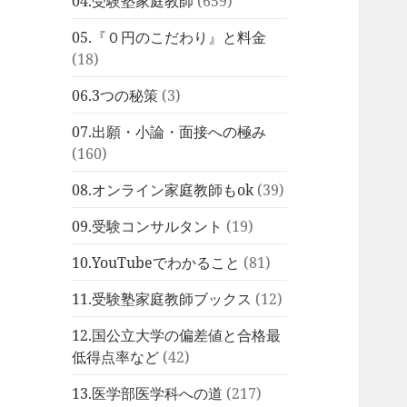
04.受験塾家庭教師
(659)
05.『０円のこだわり』と料金
(18)
06.3つの秘策
(3)
07.出願・小論・面接への極み
(160)
08.オンライン家庭教師もok
(39)
09.受験コンサルタント
(19)
10.YouTubeでわかること
(81)
11.受験塾家庭教師ブックス
(12)
12.国公立大学の偏差値と合格最
低得点率など
(42)
13.医学部医学科への道
(217)