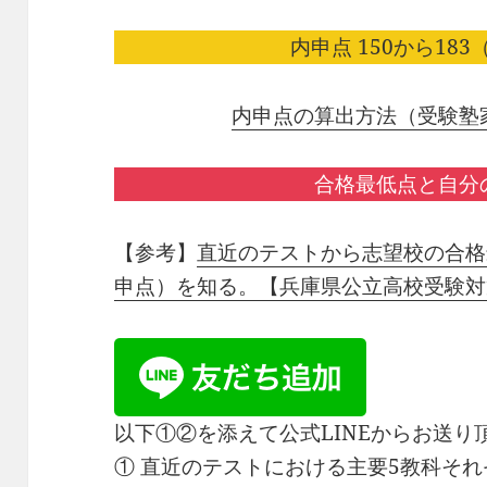
内申点 150から183（
内申点の算出方法（受験塾
合格最低点と自分
【参考】
直近のテストから志望校の合格
申点）を知る。【兵庫県公立高校受験対
以下①②を添えて公式LINEからお送り
① 直近のテストにおける主要5教科そ