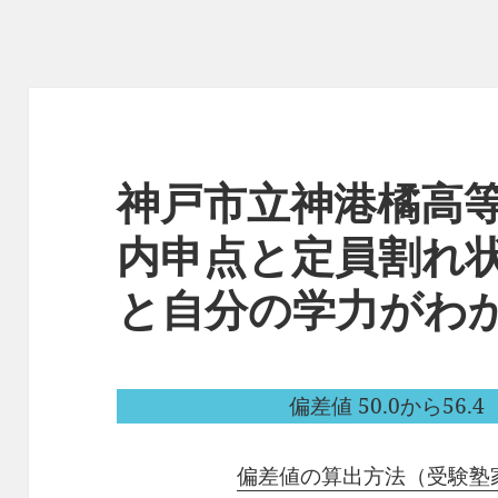
神戸市立神港橘高
内申点と定員割れ
と自分の学力がわ
偏差値 50.0から56.4（
偏差値の算出方法（受験塾