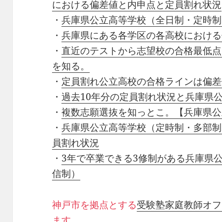
における偏差値と内申点と定員割れ状況
・
兵庫県公立高等学校（全日制・定時制
・
兵庫県にある各学区の各高校における
・
直近のテストから志望校の合格最低点
を知る。
・
定員割れ公立高校の合格ラインは偏差値
・
過去10年分の定員割れ状況と兵庫県
・
複数志願選抜を知っとこ。【兵庫県公
・
兵庫県公立高等学校（定時制・多部制
員割れ状況
・
3年で卒業できる3修制がある兵庫県
信制）
神戸市を拠点とする
受験塾家庭教師オフ
ます。