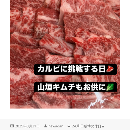
投
作
カ
2025年3月21日
nawadan
24.和田成博の休日★