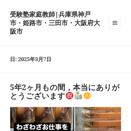
受験塾家庭教師|兵庫県神戸
市・姫路市・三田市・大阪府大
阪市
メニュ
ーとウ
ィジェ
ット
日:
2025年3月7日
5年2ヶ月もの間，本当にありが
とうございます