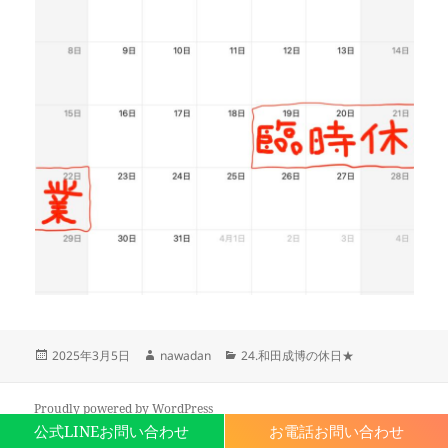
投
作
カ
2025年3月5日
nawadan
24.和田成博の休日★
稿
成
テ
日:
者
ゴ
リ
Proudly powered by WordPress
ー
公式LINEお問い合わせ
お電話お問い合わせ