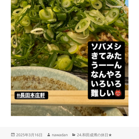
投
作
カ
2025年3月16日
nawadan
24.和田成博の休日★