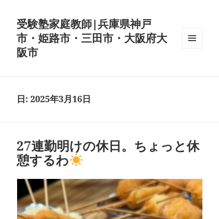
受験塾家庭教師|兵庫県神戸
市・姫路市・三田市・大阪府大
阪市
メニュ
ーとウ
ィジェ
ット
日:
2025年3月16日
27連勤明けの休日。ちょっと休
憩するわ