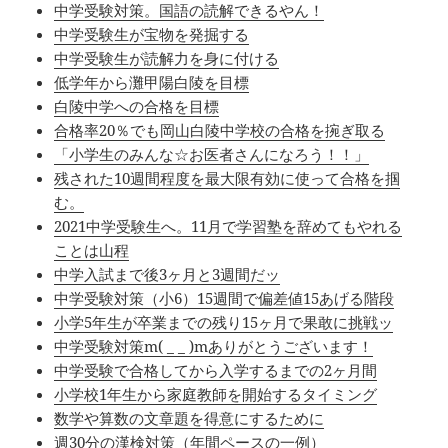
中学受験対策。国語の読解できるやん！
中学受験生が宝物を発掘する
中学受験生が読解力を身に付ける
低学年から灘甲陽白陵を目標
白陵中学への合格を目標
合格率20％でも岡山白陵中学校の合格を捥ぎ取る
「小学生のみんな☆お医者さんになろう！！」
残された10週間程度を最大限有効に使って合格を掴
む。
2021中学受験生へ。11月で学習塾を辞めてもやれる
ことは山程
中学入試まで後3ヶ月と3週間だッ
中学受験対策（小6）15週間で偏差値15あげる階段
小学5年生が卒業までの残り15ヶ月で果敢に挑戦ッ
中学受験対策m( _ _ )mありがとうございます！
中学受験で合格してから入学するまでの2ヶ月間
小学校1年生から家庭教師を開始するタイミング
数学や算数の文章題を得意にするために
週30分の漢検対策（年間ペースの一例）