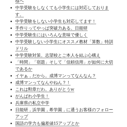
様へ
中学受験をしなくても小学生には対応しておりま
す。
中学受験をしない小学生も対応してます！
手作りってやっぱ突破力ある。日能研
中学受験生にはいろんな意味で優しく
中学受験しない小学生にオススメ教材「算数」特訓
ドリル
中学受験対策。志望校とご本人を結ぶ心構え
「時間」「宿題」そして「信頼信用」が如何に大切
であるか
イヤぁ，だから。成博マンってなんなん？
成博マンってなんやねん？！
これは勲章だわ。ありがとうw
がんばれ小学生！
兵庫県の私立中学
日能研，浜学園，希学園，に通うお客様のフォロー
アップ
国語の学力も偏差値15アップとか