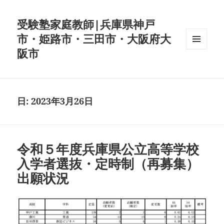
受験塾家庭教師|兵庫県神戸
市・姫路市・三田市・大阪府大
阪市
メニュ
ーとウ
ィジェ
ット
日:
2023年3月26日
令和５年度兵庫県公立高等学校
入学者選抜・定時制（再募集）
出願状況