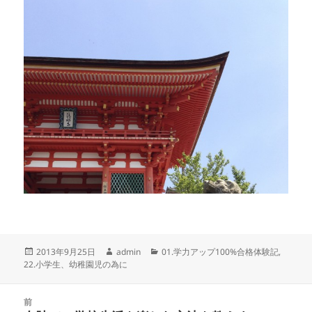
投
作
カ
2013年9月25日
admin
01.学力アップ100%合格体験記
,
稿
成
テ
22.小学生、幼稚園児の為に
日:
者
ゴ
リ
投
ー
前
稿