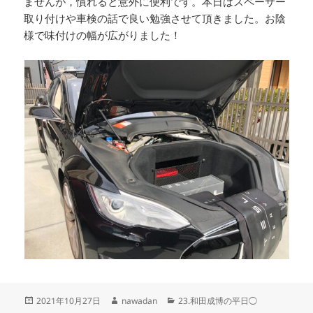
ませんが，慣れると意外に便利です。本日はスペーサー
取り付けや車検の話で良い勉強させて頂きました。お陰
様で味付けの幅が広がりました！
投
作
カ
2021年10月27日
nawadan
23.和田成博の平日◯
稿
成
テ