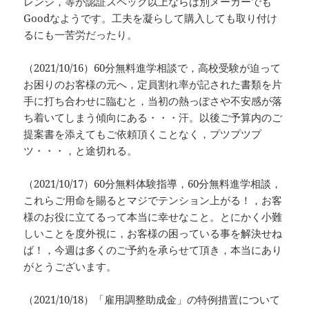
レンジ，等が認証スペック以上ならば別メーカーでも
Goodなようです。工夫を凝らして購入しても取り付け
るにも一苦労だったり。
（2021/10/16）60分無料進学相談で，高校受験が迫って
お困りのお客様の元へ，定員割れ率が記された書類を片
手に打ち合わせに臨むと，当初の熱っぽさや不安感が落
ち着いてしまう傾向にある・・・汗。以後ご予算内のご
提案書を添えてもご依頼頂くことなく，プツプツプ
ツ・・・，と途切れる。
（2021/10/17）60分無料体験指導，60分無料進学相談，
これらご用命を賜るとマジでテンション上がる！，お客
様のお役に立てるって本当に幸せなこと。とにかく小難
しいことを度外視に，お客様の困っている事を解決せね
ば！，今週は多くのご予約を承らせて頂き，本当にあり
がとうございます。
（2021/10/18）「雇用調整助成金」の特例措置について