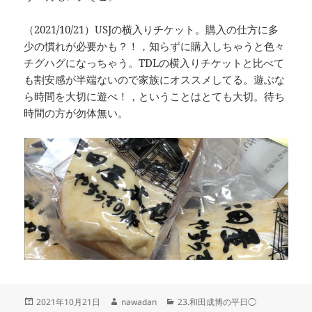
（2021/10/21）USJの横入りチケット。購入の仕方に多
少の慣れが必要かも？！，知らずに購入しちゃうと色々
チグハグになっちゃう。TDLの横入りチケットと比べて
も割安感が半端ないので家族にオススメしてる。遊ぶな
ら時間を大切に遊べ！，ということはとても大切。待ち
時間の方が勿体無い。
投
作
カ
2021年10月21日
nawadan
23.和田成博の平日◯