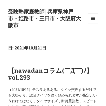
受験塾家庭教師|兵庫県神戸
市・姫路市・三田市・大阪府大
阪市
メニュ
ーとウ
ィジェ
ット
日:
2021年10月21日
【nawadanコラム(￣Д￣)ﾉ】
vol.293
（2021/10/15）テスラあるある。タイヤ交換するだけで
も大掛かり。認証タイヤを強く勧められますが指定とい
うわけではなく，タイヤサイズ，耐荷重指数，スピード