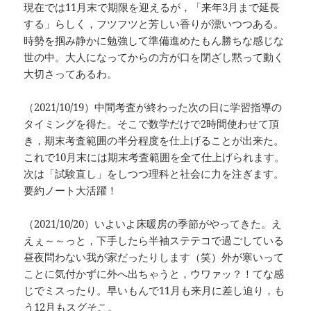
現在では11月末で期限を迎えるが，「来年3月まで延長
する」らしく，フツフツと芳しい香りが漂いつつある。
時勢を掴み静かに勉強して準備進めたもん勝ちな感じな
世の中。大人になってからの方が口を閉ざし黙って動く
大切さってあるわ。
（2021/10/19）中間考査が終わった次の日に学習指導の
タイミングを得た。そこで数学だけで2時間使わせて頂
き，期末考査範囲の半分程度を仕上げることが出来た。
これで10月末には期末考査範囲を全て仕上げられます。
次は「試験直し」をしつつ理科と社会に力を注ぎます。
要約ノート大活躍！
（2021/10/20）いよいよ床暖房の季節がやってきた。え
えぇ～～っと，下手したら半袖ステテコで過ごしている
昼夜問わない我が家だったりします（笑）外が寒いって
ことに気付かずに外へ出ちゃうと，ウワァッ？！てな感
じでミスったり。早いもんで11月も来月に差し迫り，も
う12月もスグそこ。