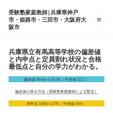
受験塾家庭教師|兵庫県神戸
市・姫路市・三田市・大阪府大
阪市
メニュ
ーとウ
ィジェ
ット
兵庫県立有馬高等学校の偏差値
と内申点と定員割れ状況と合格
最低点と自分の学力がわかる。
偏差値 50.0から55.36（ 中央値 52.7 ）
偏差値の算出方法（受験塾家庭教師による暫定）
内申点 150から178（ 中央値 164 ）