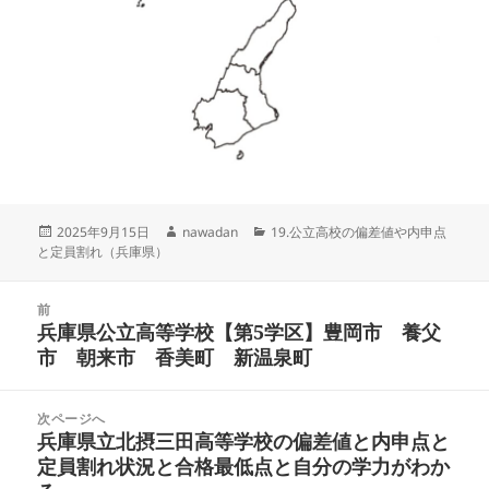
投
作
カ
2025年9月15日
nawadan
19.公立高校の偏差値や内申点
稿
成
テ
と定員割れ（兵庫県）
日:
者
ゴ
リ
投
ー
前
稿
兵庫県公立高等学校【第5学区】豊岡市 養父
前
ナ
市 朝来市 香美町 新温泉町
の
ビ
投
ゲ
稿:
次ページへ
ー
兵庫県立北摂三田高等学校の偏差値と内申点と
次
シ
定員割れ状況と合格最低点と自分の学力がわか
の
ョ