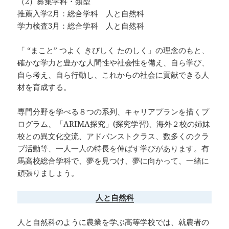
（2）募集学科・類型
推薦入学2月：総合学科 人と自然科
学力検査3月：総合学科 人と自然科
「 “まこと” つよく きびしく たのしく」の理念のもと、
確かな学力と豊かな人間性や社会性を備え、自ら学び、
自ら考え、自ら行動し、これからの社会に貢献できる人
材を育成する。
専門分野を学べる８つの系列、キャリアプランを描くプ
ログラム、「ARIMA探究」(探究学習)、海外２校の姉妹
校との異文化交流、アドバンストクラス、数多くのクラ
ブ活動等、一人一人の特長を伸ばす学びがあります。有
馬高校総合学科で、夢を見つけ、夢に向かって、一緒に
頑張りましょう。
人と自然科
人と自然科のように農業を学ぶ高等学校では、就農者の