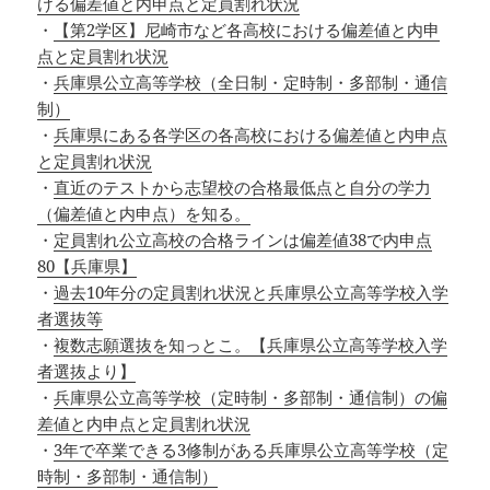
ける偏差値と内申点と定員割れ状況
・
【第2学区】尼崎市など各高校における偏差値と内申
点と定員割れ状況
・
兵庫県公立高等学校（全日制・定時制・多部制・通信
制）
・
兵庫県にある各学区の各高校における偏差値と内申点
と定員割れ状況
・
直近のテストから志望校の合格最低点と自分の学力
（偏差値と内申点）を知る。
・
定員割れ公立高校の合格ラインは偏差値38で内申点
80【兵庫県】
・
過去10年分の定員割れ状況と兵庫県公立高等学校入学
者選抜等
・
複数志願選抜を知っとこ。【兵庫県公立高等学校入学
者選抜より】
・
兵庫県公立高等学校（定時制・多部制・通信制）の偏
差値と内申点と定員割れ状況
・
3年で卒業できる3修制がある兵庫県公立高等学校（定
時制・多部制・通信制）