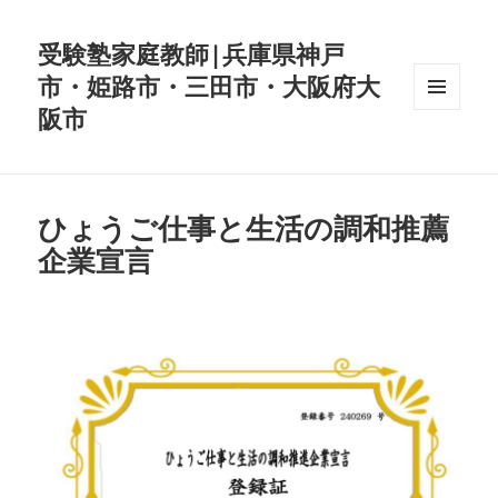
受験塾家庭教師|兵庫県神戸
市・姫路市・三田市・大阪府大
阪市
メニュ
ーとウ
ィジェ
ット
ひょうご仕事と生活の調和推薦
企業宣言