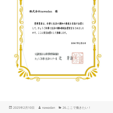
投
作
カ
2025年2月10日
nawadan
26.ここで働きたい！
稿
成
テ