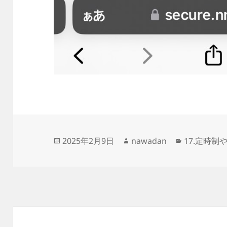
投
作
カ
2025年2月9日
nawadan
17.定時
稿
成
テ
日:
者
ゴ
リ
ー
投