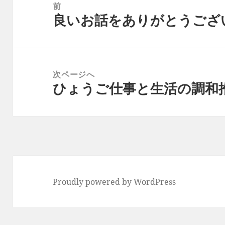
稿
前
良いお話をありがとうござ
ナ
前
ビ
の
ゲ
投
ー
稿:
次ページへ
シ
ひょうご仕事と生活の調和
次
ョ
の
ン
投
稿:
Proudly powered by WordPress