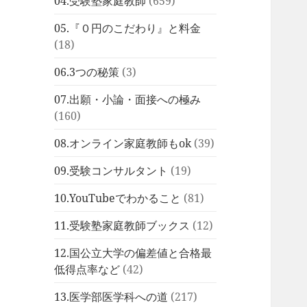
04.受験塾家庭教師
(659)
05.『０円のこだわり』と料金
(18)
06.3つの秘策
(3)
07.出願・小論・面接への極み
(160)
08.オンライン家庭教師もok
(39)
09.受験コンサルタント
(19)
10.YouTubeでわかること
(81)
11.受験塾家庭教師ブックス
(12)
12.国公立大学の偏差値と合格最
低得点率など
(42)
13.医学部医学科への道
(217)