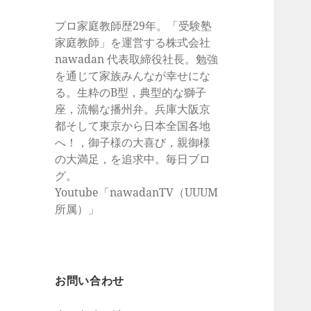
プロ家庭教師歴29年。「受験塾
家庭教師」を運営する株式会社
nawadan 代表取締役社長。勉強
を通じて家族みんなが幸せにな
る。生粋のB型，典型的な獅子
座，流暢な播州弁。兵庫大阪京
都そして東京から日本全国各地
へ！，御子様の大喜び，親御様
の大満足，を追求中。毎日ブロ
グ。
Youtube「nawadanTV（UUUM
所属）」
お問い合わせ