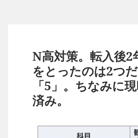
N高対策。転入後2
をとったのは2つ
「5」。ちなみに
済み。